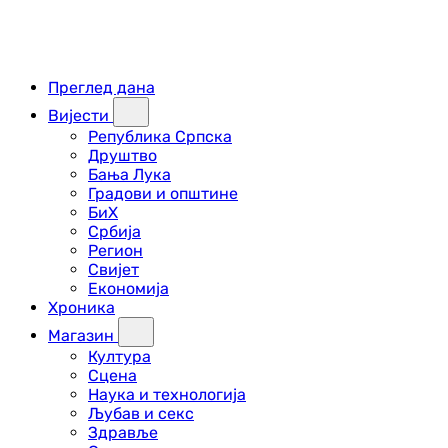
Преглед дана
Вијести
Република Српска
Друштво
Бања Лука
Градови и општине
БиХ
Србија
Регион
Свијет
Економија
Хроника
Магазин
Култура
Сцена
Наука и технологија
Љубав и секс
Здравље