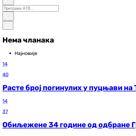
Нема чланака
Најновије
14
40
Расте број погинулих у пуцњави на
14
37
Обиљежене 34 године од одбране 