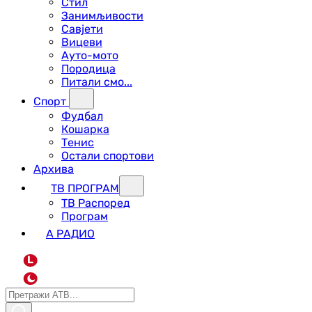
Стил
Занимљивости
Савјети
Вицеви
Ауто-мото
Породица
Питали смо...
Спорт
Фудбал
Кошарка
Тенис
Остали спортови
Архива
ТВ ПРОГРАМ
ТВ Распоред
Програм
А РАДИО
L