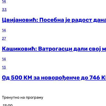
14
33
Цвијановић: Посебна је радост дан
14
27
Кашиковић: Ватрогасци дали свој 
14
13
Од 500 КМ за новорођенче до 746 К
Тренутно на програму
13:00