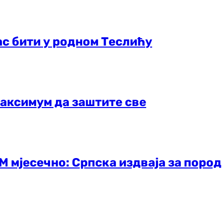
ас бити у родном Теслићу
максимум да заштите све
М мјесечно: Српска издваја за поро