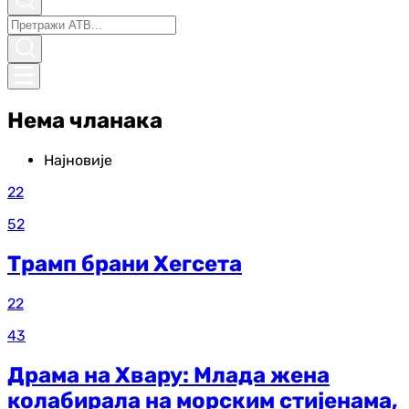
Нема чланака
Најновије
22
52
Трамп брани Хегсета
22
43
Драма на Хвару: Млада жена
колабирала на морским стијенама,