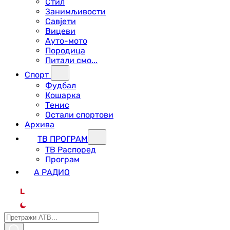
Стил
Занимљивости
Савјети
Вицеви
Ауто-мото
Породица
Питали смо...
Спорт
Фудбал
Кошарка
Тенис
Остали спортови
Архива
ТВ ПРОГРАМ
ТВ Распоред
Програм
А РАДИО
L