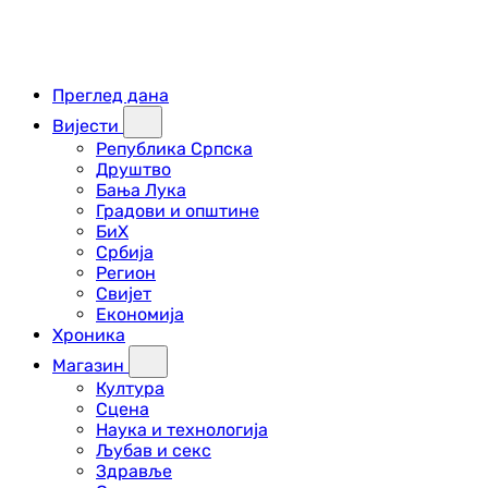
Преглед дана
Вијести
Република Српска
Друштво
Бања Лука
Градови и општине
БиХ
Србија
Регион
Свијет
Економија
Хроника
Магазин
Култура
Сцена
Наука и технологија
Љубав и секс
Здравље