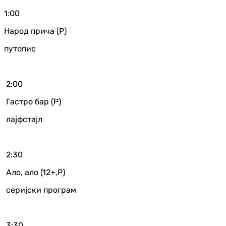
1:00
Народ прича (Р)
путопис
2:00
Гастро бар (Р)
лајфстајл
2:30
Ало, ало (12+,Р)
серијски програм
3:30