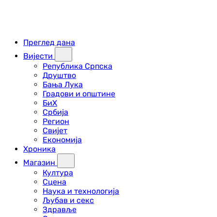
Преглед дана
Вијести
Република Српска
Друштво
Бања Лука
Градови и општине
БиХ
Србија
Регион
Свијет
Економија
Хроника
Магазин
Култура
Сцена
Наука и технологија
Љубав и секс
Здравље