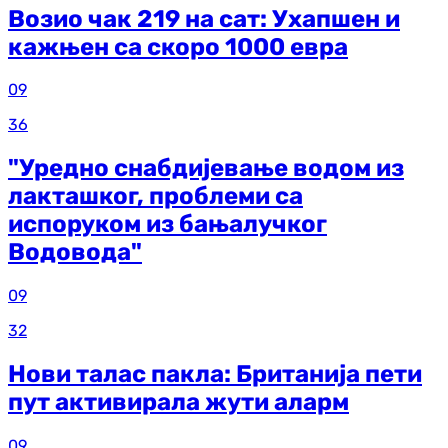
Возио чак 219 на сат: Ухапшен и
кажњен са скоро 1000 евра
09
36
"Уредно снабдијевање водом из
лакташког, проблеми са
испоруком из бањалучког
Водовода"
09
32
Нови талас пакла: Британија пети
пут активирала жути аларм
09