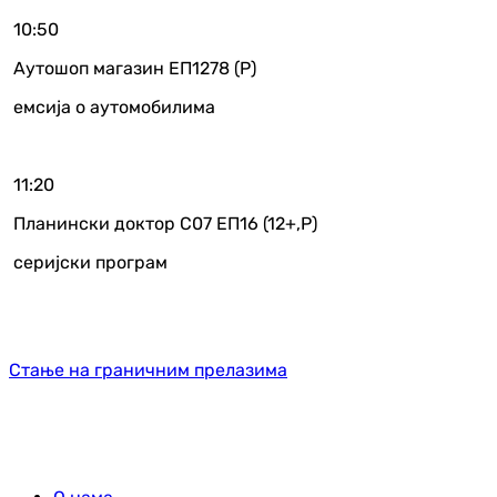
10:50
Аутошоп магазин ЕП1278 (Р)
емсија о аутомобилима
11:20
Планински доктор С07 ЕП16 (12+,Р)
серијски програм
Стање на граничним прелазима