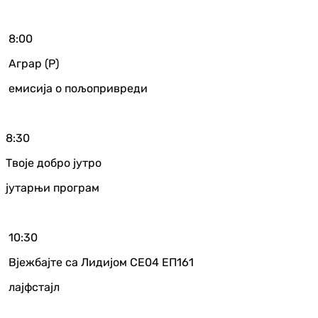
8:00
Аграр (Р)
емисија о пољопривреди
8:30
Твоје добро јутро
јутарњи програм
10:30
Вјежбајте са Лидијом СЕ04 ЕП161
лајфстајл