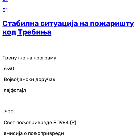
31
Стабилна ситуација на пожаришту
код Требиња
Тренутно на програму
6:30
Војвођански доручак
лајфстајл
7:00
Свет пољопривреде ЕП984 (Р)
емисија о пољопривреди