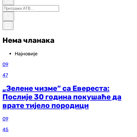
Нема чланака
Најновије
09
47
„Зелене чизме“ са Евереста:
Послије 30 година покушаће да
врате тијело породици
09
45