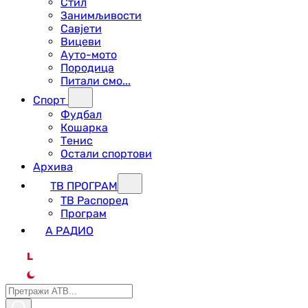
Стил
Занимљивости
Савјети
Вицеви
Ауто-мото
Породица
Питали смо...
Спорт
Фудбал
Кошарка
Тенис
Остали спортови
Архива
ТВ ПРОГРАМ
ТВ Распоред
Програм
А РАДИО
L