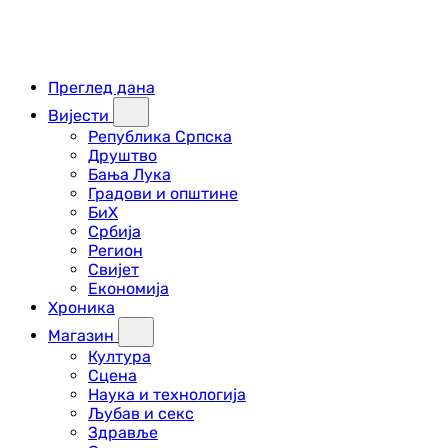
Преглед дана
Вијести
Република Српска
Друштво
Бања Лука
Градови и општине
БиХ
Србија
Регион
Свијет
Економија
Хроника
Магазин
Култура
Сцена
Наука и технологија
Љубав и секс
Здравље