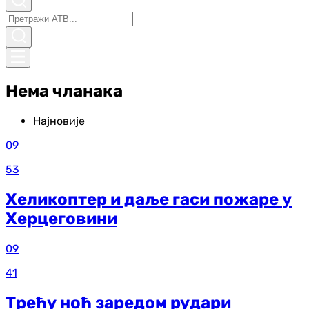
Нема чланака
Најновије
09
53
Хеликоптер и даље гаси пожаре у
Херцеговини
09
41
Трећу ноћ заредом рудари