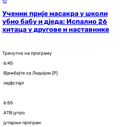
12
Ученик прије масакра у школи
убио бабу и дједа: Испалио 26
хитаца у другове и наставнике
Тренутно на програму
6:45
Вјежбајте са Лидијом (Р)
лајфстајл
6:55
АТВ јутро
јутарњи програм