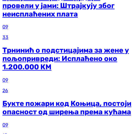
провели у јами: Штрајкују због
неисплаћених плата
09
33
Трнинић о подстицајима за жене у
пољопривреди: Исплаћено око
1.200.000 КМ
09
26
Букте пожари код Коњица, постоји
опасност од ширења према кућама
09