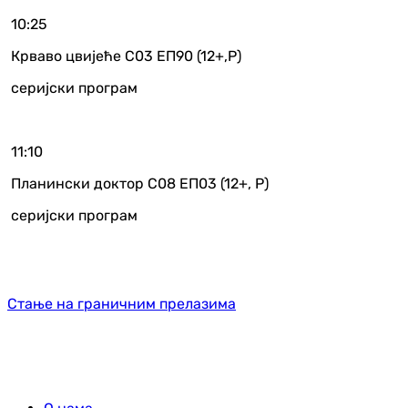
10:25
Крваво цвијеће С03 ЕП90 (12+,Р)
серијски програм
11:10
Планински доктор С08 ЕП03 (12+, Р)
серијски програм
Стање на граничним прелазима