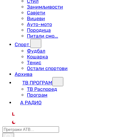
Стил
Занимљивости
Савјети
Вицеви
Ауто-мото
Породица
Питали смо...
Спорт
Фудбал
Кошарка
Тенис
Остали спортови
Архива
ТВ ПРОГРАМ
ТВ Распоред
Програм
А РАДИО
L