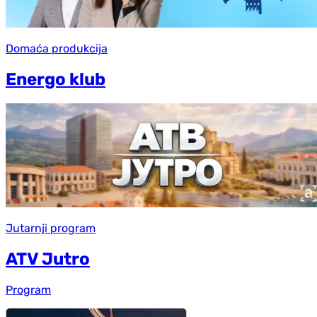
Domaća produkcija
Energo klub
Jutarnji program
ATV Jutro
Program