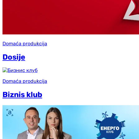
Domaća produkcija
Dosije
Domaća produkcija
Biznis klub