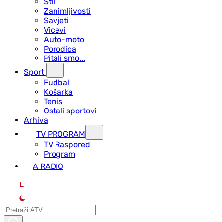
Stil
Zanimljivosti
Savjeti
Vicevi
Auto-moto
Porodica
Pitali smo...
Sport
Fudbal
Košarka
Tenis
Ostali sportovi
Arhiva
TV PROGRAM
ТV Raspored
Program
A RADIO
L