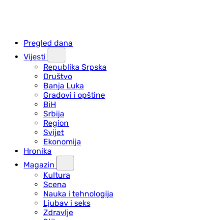
Pregled dana
Vijesti
Republika Srpska
Društvo
Banja Luka
Gradovi i opštine
BiH
Srbija
Region
Svijet
Ekonomija
Hronika
Magazin
Kultura
Scena
Nauka i tehnologija
Ljubav i seks
Zdravlje