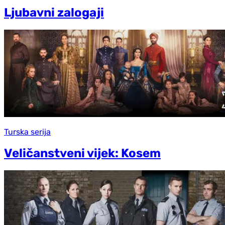
Ljubavni zalogaji
Turska serija
Veličanstveni vijek: Kosem