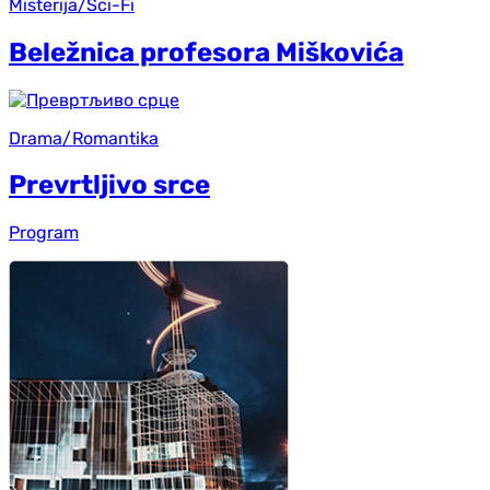
Misterija/Sci-Fi
Beležnica profesora Miškovića
Drama/Romantika
Prevrtljivo srce
Program