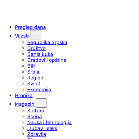
Pregled dana
Vijesti
Republika Srpska
Društvo
Banja Luka
Gradovi i opštine
BiH
Srbija
Region
Svijet
Ekonomija
Hronika
Magazin
Kultura
Scena
Nauka i tehnologija
Ljubav i seks
Zdravlje