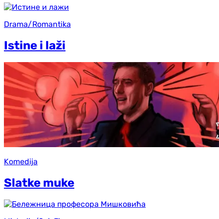
Drama/Romantika
Istine i laži
Komedija
Slatke muke