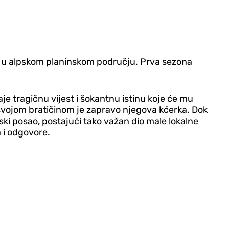
bera u alpskom planinskom području. Prva sezona
e tragičnu vijest i šokantnu istinu koje će mu
 svojom bratičinom je zapravo njegova kćerka. Dok
ki posao, postajući tako važan dio male lokalne
a i odgovore.