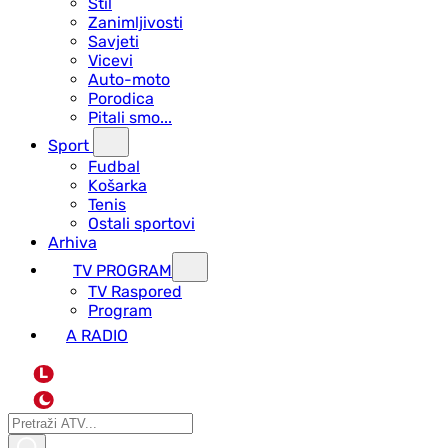
Stil
Zanimljivosti
Savjeti
Vicevi
Auto-moto
Porodica
Pitali smo...
Sport
Fudbal
Košarka
Tenis
Ostali sportovi
Arhiva
TV PROGRAM
ТV Raspored
Program
A RADIO
L