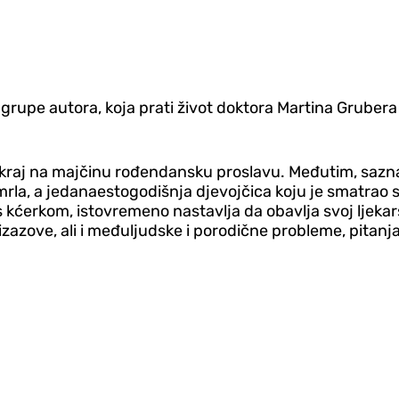
žiji grupe autora, koja prati život doktora Martina Gru
 kraj na majčinu rođendansku proslavu. Međutim, saznaj
umrla, a jedanaestogodišnja djevojčica koju je smatrao
kćerkom, istovremeno nastavlja da obavlja svoj ljekars
izazove, ali i međuljudske i porodične probleme, pitanj