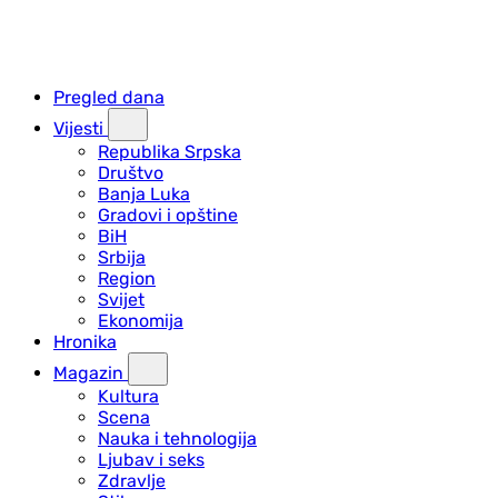
Pregled dana
Vijesti
Republika Srpska
Društvo
Banja Luka
Gradovi i opštine
BiH
Srbija
Region
Svijet
Ekonomija
Hronika
Magazin
Kultura
Scena
Nauka i tehnologija
Ljubav i seks
Zdravlje