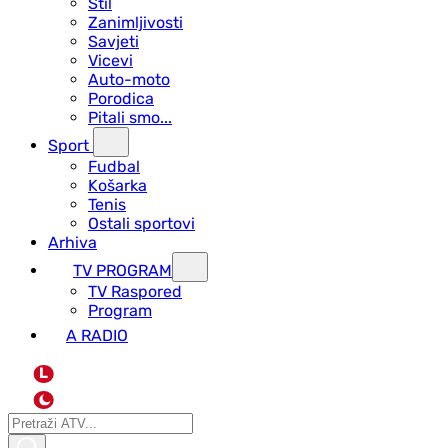
Stil
Zanimljivosti
Savjeti
Vicevi
Auto-moto
Porodica
Pitali smo...
Sport
Fudbal
Košarka
Tenis
Ostali sportovi
Arhiva
TV PROGRAM
ТV Raspored
Program
A RADIO
L