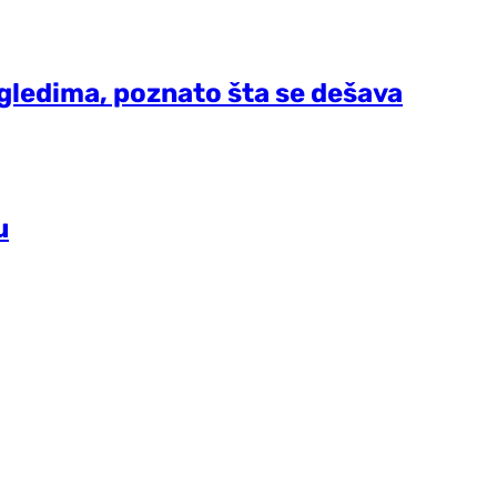
regledima, poznato šta se dešava
u