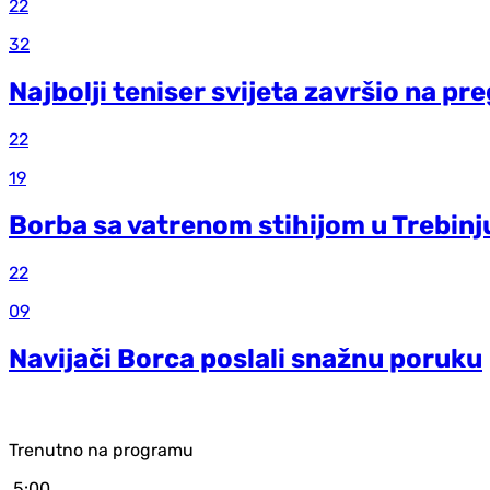
22
32
Najbolji teniser svijeta završio na p
22
19
Borba sa vatrenom stihijom u Trebinj
22
09
Navijači Borca poslali snažnu poruku
Trenutno na programu
5:00