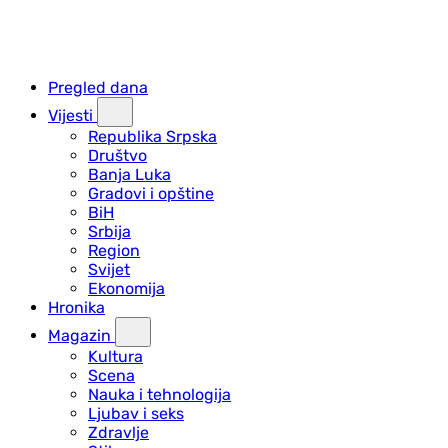
Pregled dana
Vijesti
Republika Srpska
Društvo
Banja Luka
Gradovi i opštine
BiH
Srbija
Region
Svijet
Ekonomija
Hronika
Magazin
Kultura
Scena
Nauka i tehnologija
Ljubav i seks
Zdravlje