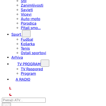
Stil
Zanimljivosti
Savjeti
Vicevi
Auto-moto
Porodica
Pitali smo...
Sport
Fudbal
Košarka
Tenis
Ostali sportovi
Arhiva
TV PROGRAM
ТV Raspored
Program
A RADIO
L