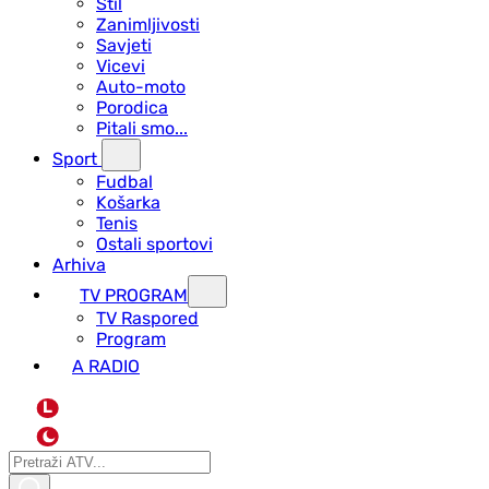
Stil
Zanimljivosti
Savjeti
Vicevi
Auto-moto
Porodica
Pitali smo...
Sport
Fudbal
Košarka
Tenis
Ostali sportovi
Arhiva
TV PROGRAM
ТV Raspored
Program
A RADIO
L