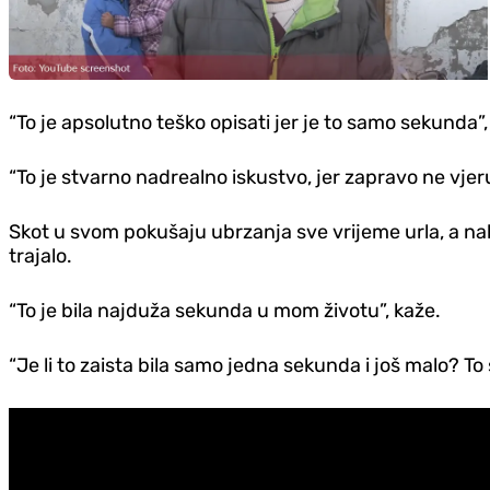
“To je apsolutno teško opisati jer je to samo sekunda”
“To je stvarno nadrealno iskustvo, jer zapravo ne vjer
Skot u svom pokušaju ubrzanja sve vrijeme urla, a nak
trajalo.
“To je bila najduža sekunda u mom životu”, kaže.
“Je li to zaista bila samo jedna sekunda i još malo? To s