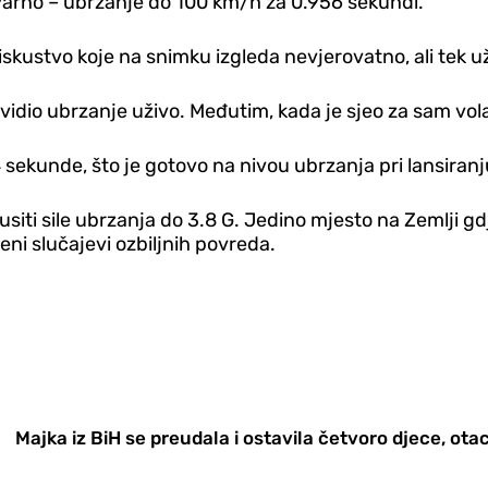
varno – ubrzanje do 100 km/h za 0.956 sekundi.
kustvo koje na snimku izgleda nevjerovatno, ali tek u
vidio ubrzanje uživo. Međutim, kada je sjeo za sam volan
 sekunde, što je gotovo na nivou ubrzanja pri lansiran
i sile ubrzanja do 3.8 G. Jedino mjesto na Zemlji gdje 
eni slučajevi ozbiljnih povreda.
Majka iz BiH se preudala i ostavila četvoro djece, otac