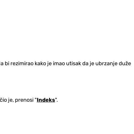
a bi rezimirao kako je imao utisak da je ubrzanje duže
čio je, prenosi "
Indeks
".