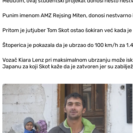
Međutim, ovaj studentski projekat donosi nešto nest
Punim imenom AMZ Rejsing Miten, donosi nestvarno is
Pritom je jutjuber Tom Skot ostao šokiran već kada je 
Štoperica je pokazala da je ubrzao do 100 km/h za 1.4
Vozač Kiara Lenz pri maksimalnom ubrzanju može iskusit
Japanu za koji Skot kaže da je zatvoren jer su zabiljež