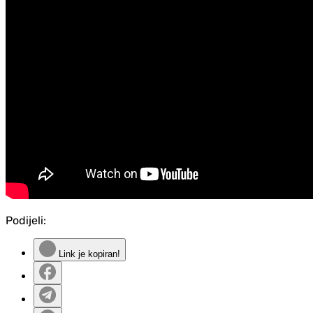
Podijeli:
Link je kopiran!