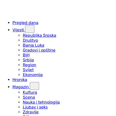
Pregled dana
Vijesti
Republika Srpska
Društvo
Banja Luka
Gradovi i opštine
BiH
Srbija
Region
Svijet
Ekonomija
Hronika
Magazin
Kultura
Scena
Nauka i tehnologija
Ljubav i seks
Zdravlje