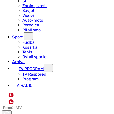
Stil
Zanimljivosti
Savjeti
Vicevi
Auto-moto
Porodica
Pitali smo...
Sport
Fudbal
Košarka
Tenis
Ostali sportovi
Arhiva
TV PROGRAM
ТV Raspored
Program
A RADIO
L