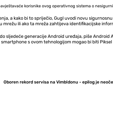
obavještavaće korisnike ovog operativnog sistema o nesigur
enja, a kako bi to spriječio, Gugl uvodi novu sigurnosnu
lnu mrežu ili ako ta mreža zahtijeva identifikacijske in
do sljedeće generacije Android uređaja, piše Android A
 smartphone s ovom tehnologijom mogao bi biti Piksel 1
Oboren rekord servisa na Vimbldonu - epilog je neoč