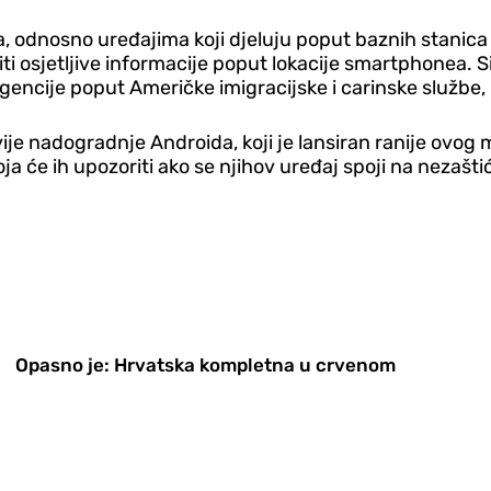
a, odnosno uređajima koji djeluju poput baznih stanica 
ti osjetljive informacije poput lokacije smartphonea. S
encije poput Američke imigracijske i carinske službe, k
je nadogradnje Androida, koji je lansiran ranije ovog m
 koja će ih upozoriti ako se njihov uređaj spoji na neza
Opasno je: Hrvatska kompletna u crvenom