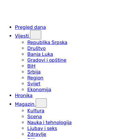
Pregled dana
Vijesti
Republika Srpska
Društvo
Banja Luka
Gradovi i opštine
BiH
Srbija
Region
Svijet
Ekonomija
Hronika
Magazin
Kultura
Scena
Nauka i tehnologija
Ljubav i seks
Zdravlje