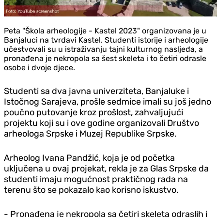
Peta "Škola arheologije - Kastel 2023" organizovana je u
Banjaluci na tvrđavi Kastel. Studenti istorije i arheologije
učestvovali su u istraživanju tajni kulturnog nasljeđa, a
pronađena je nekropola sa šest skeleta i to četiri odrasle
osobe i dvoje djece.
Studenti sa dva javna univerziteta, Banjaluke i
Istočnog Sarajeva, prošle sedmice imali su još jedno
poučno putovanje kroz prošlost, zahvaljujući
projektu koji su i ove godine organizovali Društvo
arheologa Srpske i Muzej Republike Srpske.
Arheolog Ivana Pandžić, koja je od početka
uključena u ovaj projekat, rekla je za Glas Srpske da
studenti imaju mogućnost praktičnog rada na
terenu što se pokazalo kao korisno iskustvo.
- Pronađena je nekropola sa četiri skeleta odraslih i