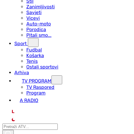
Stil
Zanimljivosti
Savjeti
Vicevi
Auto-moto
Porodica
Pitali smo...
Sport
Fudbal
Košarka
Tenis
Ostali sportovi
Arhiva
TV PROGRAM
ТV Raspored
Program
A RADIO
L