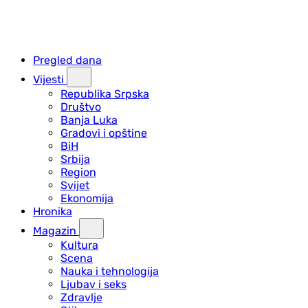
Pregled dana
Vijesti
Republika Srpska
Društvo
Banja Luka
Gradovi i opštine
BiH
Srbija
Region
Svijet
Ekonomija
Hronika
Magazin
Kultura
Scena
Nauka i tehnologija
Ljubav i seks
Zdravlje