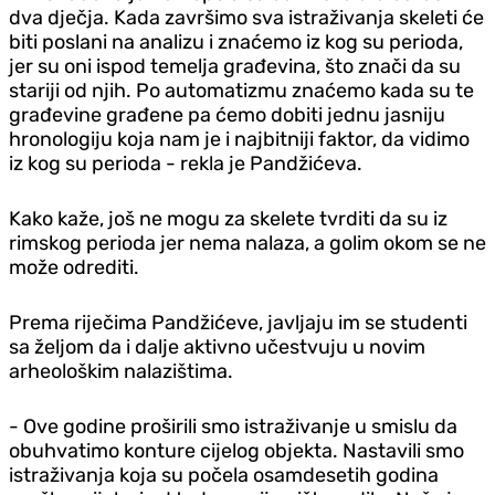
dva dječja. Kada završimo sva istraživanja skeleti će
biti poslani na analizu i znaćemo iz kog su perioda,
jer su oni ispod temelja građevina, što znači da su
stariji od njih. Po automatizmu znaćemo kada su te
građevine građene pa ćemo dobiti jednu jasniju
hronologiju koja nam je i najbitniji faktor, da vidimo
iz kog su perioda - rekla je Pandžićeva.
Kako kaže, još ne mogu za skelete tvrditi da su iz
rimskog perioda jer nema nalaza, a golim okom se ne
može odrediti.
Prema riječima Pandžićeve, javljaju im se studenti
sa željom da i dalje aktivno učestvuju u novim
arheološkim nalazištima.
- Ove godine proširili smo istraživanje u smislu da
obuhvatimo konture cijelog objekta. Nastavili smo
istraživanja koja su počela osamdesetih godina