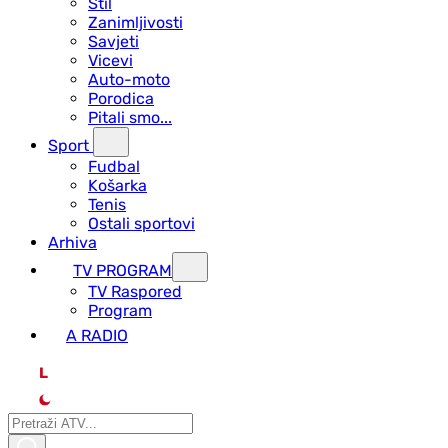
Stil
Zanimljivosti
Savjeti
Vicevi
Auto-moto
Porodica
Pitali smo...
Sport
Fudbal
Košarka
Tenis
Ostali sportovi
Arhiva
TV PROGRAM
ТV Raspored
Program
A RADIO
L