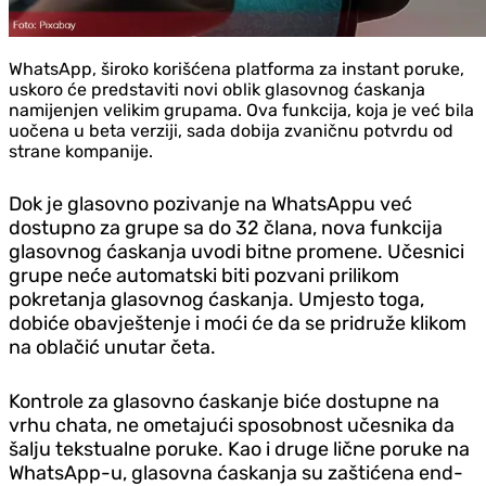
WhatsApp, široko korišćena platforma za instant poruke,
uskoro će predstaviti novi oblik glasovnog ćaskanja
namijenjen velikim grupama. Ova funkcija, koja je već bila
uočena u beta verziji, sada dobija zvaničnu potvrdu od
strane kompanije.
Dok je glasovno pozivanje na WhatsAppu već
dostupno za grupe sa do 32 člana, nova funkcija
glasovnog ćaskanja uvodi bitne promene. Učesnici
grupe neće automatski biti pozvani prilikom
pokretanja glasovnog ćaskanja. Umjesto toga,
dobiće obavještenje i moći će da se pridruže klikom
na oblačić unutar četa.
Kontrole za glasovno ćaskanje biće dostupne na
vrhu chata, ne ometajući sposobnost učesnika da
šalju tekstualne poruke. Kao i druge lične poruke na
WhatsApp-u, glasovna ćaskanja su zaštićena end-