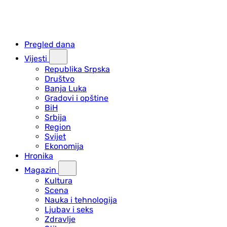
Pregled dana
Vijesti
Republika Srpska
Društvo
Banja Luka
Gradovi i opštine
BiH
Srbija
Region
Svijet
Ekonomija
Hronika
Magazin
Kultura
Scena
Nauka i tehnologija
Ljubav i seks
Zdravlje