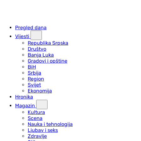
Pregled dana
Vijesti
Republika Srpska
Društvo
Banja Luka
Gradovi i opštine
BiH
Srbija
Region
Svijet
Ekonomija
Hronika
Magazin
Kultura
Scena
Nauka i tehnologija
Ljubav i seks
Zdravlje