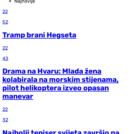
Najnovije
22
52
Tramp brani Hegseta
22
43
Drama na Hvaru: Mlada žena
kolabirala na morskim stijenama,
pilot helikoptera izveo opasan
manevar
22
32
Najbolji teniser svijeta završio na