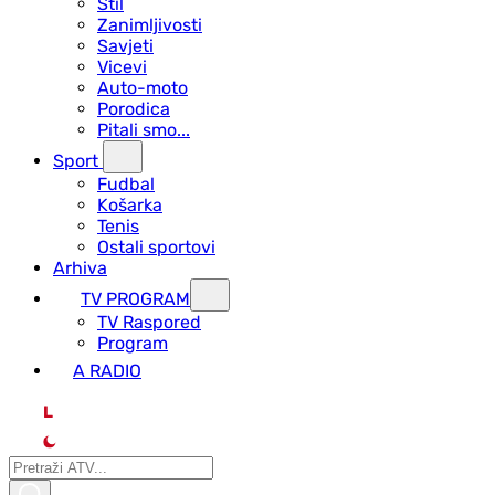
Stil
Zanimljivosti
Savjeti
Vicevi
Auto-moto
Porodica
Pitali smo...
Sport
Fudbal
Košarka
Tenis
Ostali sportovi
Arhiva
TV PROGRAM
ТV Raspored
Program
A RADIO
L