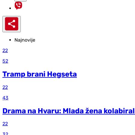
Najnovije
22
52
Tramp brani Hegseta
22
43
Drama na Hvaru: Mlada žena kolabiral
22
32