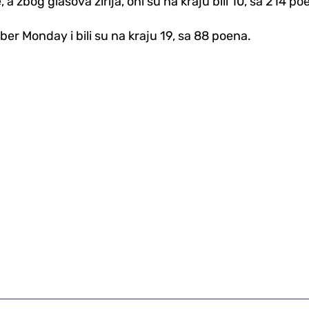
zbog glasova žirija, oni su na kraju bili 10, sa 214 po
r Monday i bili su na kraju 19, sa 88 poena.