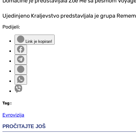
Domaćine je predstavljala Zoe Me sa pesmom Voyage, a 
Ujedinjeno Kraljevstvo predstavljala je grupa Remembe
Podijeli:
Link je kopiran!
Tag
:
Evrovizija