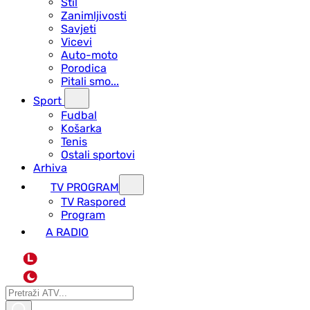
Stil
Zanimljivosti
Savjeti
Vicevi
Auto-moto
Porodica
Pitali smo...
Sport
Fudbal
Košarka
Tenis
Ostali sportovi
Arhiva
TV PROGRAM
ТV Raspored
Program
A RADIO
L