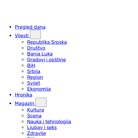
Pregled dana
Vijesti
Republika Srpska
Društvo
Banja Luka
Gradovi i opštine
BiH
Srbija
Region
Svijet
Ekonomija
Hronika
Magazin
Kultura
Scena
Nauka i tehnologija
Ljubav i seks
Zdravlje