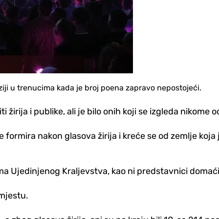
iziji u trenucima kada je broj poena zapravo nepostojeći.
i žirija i publike, ali je bilo onih koji se izgleda nikome 
se formira nakon glasova žirija i kreće se od zemlje koja
ma Ujedinjenog Kraljevstva, kao ni predstavnici domać
 mjestu.