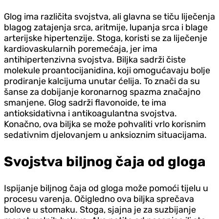
Glog ima različita svojstva, ali glavna se tiču liječenja
blagog zatajenja srca, aritmije, lupanja srca i blage
arterijske hipertenzije. Stoga, koristi se za liječenje
kardiovaskularnih poremećaja, jer ima
antihipertenzivna svojstva. Biljka sadrži čiste
molekule proantocijanidina, koji omogućavaju bolje
prodiranje kalcijuma unutar ćelija. To znači da su
šanse za dobijanje koronarnog spazma značajno
smanjene. Glog sadrži flavonoide, te ima
antioksidativna i antikoagulantna svojstva.
Konačno, ova biljka se može pohvaliti vrlo korisnim
sedativnim djelovanjem u anksioznim situacijama.
Svojstva biljnog čaja od gloga
Ispijanje biljnog čaja od gloga može pomoći tijelu u
procesu varenja. Očigledno ova biljka sprečava
bolove u stomaku. Stoga, sjajna je za suzbijanje