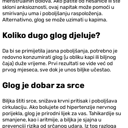
menstrualnih bolova. Ako patite od nesanice ili ste
skloni anksioznosti, ovaj napitak može pomoći u
smirivanju uma i poboljšanju raspoloženja.
Alternativno, glog se može uzimati u kapima.
Koliko dugo glog djeluje?
Da bi se primijetila jasna poboljšanja, potrebno je
redovno konzumirati glog (u obliku kapi ili biljnog
čaja) duže vrijeme. Prvi rezultati se vide već od
prvog mjeseca, sve dok je unos biljke učestao.
Glog je dobar za srce
Biljka štiti srce, snižava krvni pritisak i poboljšava
cirkulaciju. Ako bolujete od hipertenzije nervnog
porijekla, glog je prirodni lijek za vas. Tahikardije su
smanjene, kao i aritmije, a biljka je sjajna u
prevenciji rizika od srčanog udara. Iz tog razloga