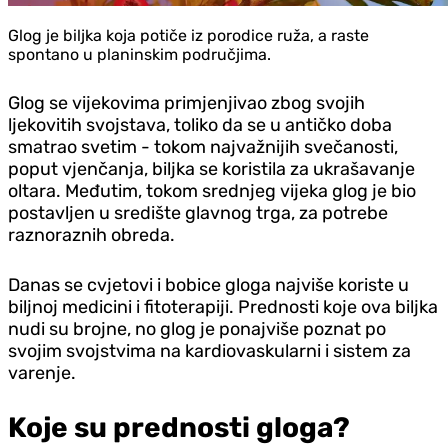
Glog je biljka koja potiče iz porodice ruža, a raste
spontano u planinskim područjima.
Glog se vijekovima primjenjivao zbog svojih
ljekovitih svojstava, toliko da se u antičko doba
smatrao svetim - tokom najvažnijih svečanosti,
poput vjenčanja, biljka se koristila za ukrašavanje
oltara. Međutim, tokom srednjeg vijeka glog je bio
postavljen u središte glavnog trga, za potrebe
raznoraznih obreda.
Danas se cvjetovi i bobice gloga najviše koriste u
biljnoj medicini i fitoterapiji. Prednosti koje ova biljka
nudi su brojne, no glog je ponajviše poznat po
svojim svojstvima na kardiovaskularni i sistem za
varenje.
Koje su prednosti gloga?