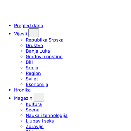
Pregled dana
Vijesti
Republika Srpska
Društvo
Banja Luka
Gradovi i opštine
BiH
Srbija
Region
Svijet
Ekonomija
Hronika
Magazin
Kultura
Scena
Nauka i tehnologija
Ljubav i seks
Zdravlje