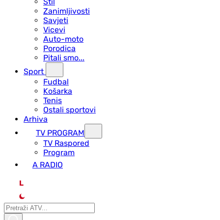
Stil
Zanimljivosti
Savjeti
Vicevi
Auto-moto
Porodica
Pitali smo...
Sport
Fudbal
Košarka
Tenis
Ostali sportovi
Arhiva
TV PROGRAM
ТV Raspored
Program
A RADIO
L