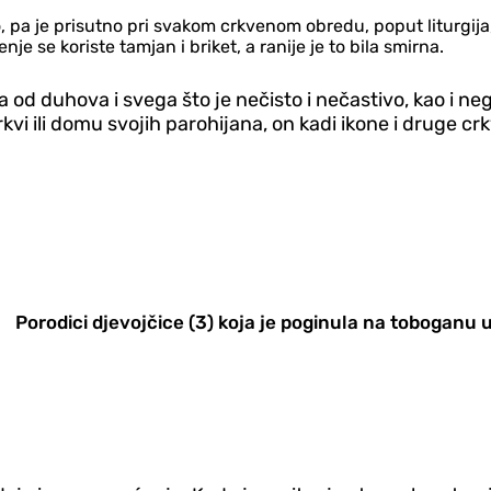
 pa je prisutno pri svakom crkvenom obredu, poput liturgija, j
je se koriste tamjan i briket, a ranije je to bila smirna.
ja od duhova i svega što je nečisto i nečastivo, kao i n
rkvi ili domu svojih parohijana, on kadi ikone i druge cr
Porodici djevojčice (3) koja je poginula na toboganu