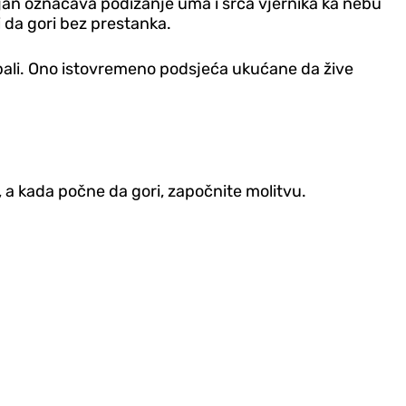
mjan označava podizanje uma i srca vjernika ka nebu
 i da gori bez prestanka.
lo pali. Ono istovremeno podsjeća ukućane da žive
, a kada počne da gori, započnite molitvu.