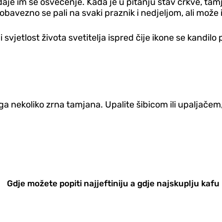
daje im se osvećenje. Kada je u pitanju stav crkve, ta
, obavezno se pali na svaki praznik i nedjeljom, ali može
i svjetlost života svetitelja ispred čije ikone se kandi
ga nekoliko zrna tamjana. Upalite šibicom ili upaljačem
Gdje možete popiti najjeftiniju a gdje najskuplju kafu