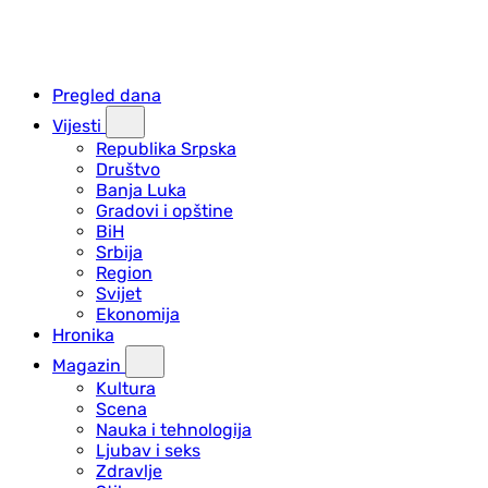
Pregled dana
Vijesti
Republika Srpska
Društvo
Banja Luka
Gradovi i opštine
BiH
Srbija
Region
Svijet
Ekonomija
Hronika
Magazin
Kultura
Scena
Nauka i tehnologija
Ljubav i seks
Zdravlje