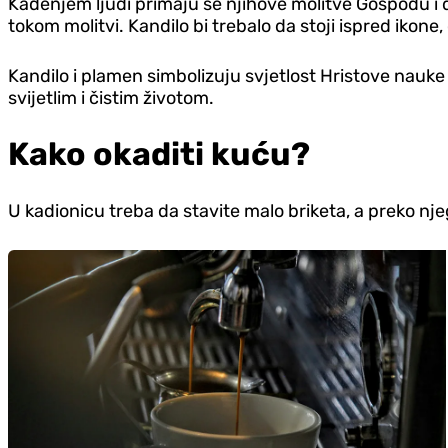
Kađenjem ljudi primaju se njihove molitve Gospodu i 
tokom molitvi. Kandilo bi trebalo da stoji ispred ikone
Kandilo i plamen simbolizuju svjetlost Hristove nauke 
svijetlim i čistim životom.
Kako okaditi kuću?
U kadionicu treba da stavite malo briketa, a preko nje