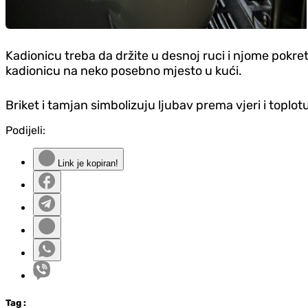
Kadionicu treba da držite u desnoj ruci i njome pokre
kadionicu na neko posebno mjesto u kući.
Briket i tamjan simbolizuju ljubav prema vjeri i topl
Podijeli:
Link je kopiran!
Tag
: