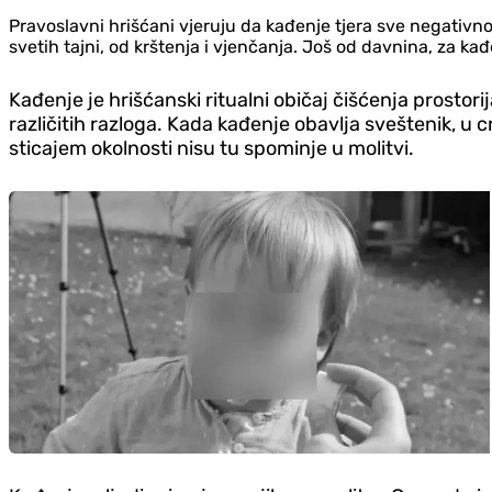
Pravoslavni hrišćani vjeruju da kađenje tjera sve negativno,
svetih tajni, od krštenja i vjenčanja. Još od davnina, za kađen
Kađenje je hrišćanski ritualni običaj čišćenja prostori
različitih razloga. Kada kađenje obavlja sveštenik, u c
sticajem okolnosti nisu tu spominje u molitvi.