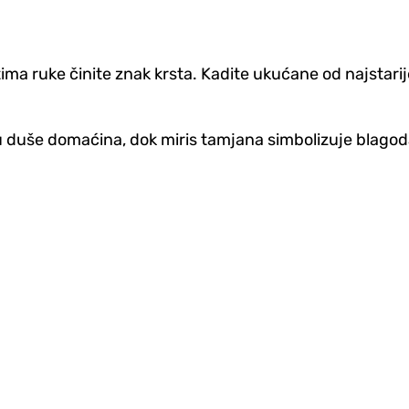
tima ruke činite znak krsta. Kadite ukućane od najstar
otu duše domaćina, dok miris tamjana simbolizuje blagod