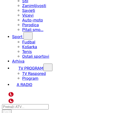
Stil
Zanimljivosti
Savjeti
Vicevi
Auto-moto
Porodica
Pitali smo...
Sport
Fudbal
Košarka
Tenis
Ostali sportovi
Arhiva
TV PROGRAM
ТV Raspored
Program
A RADIO
L