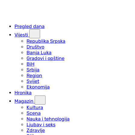
Pregled dana
Vijesti
Republika Srpska
Društvo
Banja Luka
Gradovi i opštine
BiH
Srbija
Region
Svijet
Ekonomija
Hronika
Magazin
Kultura
Scena
Nauka i tehnologija
Ljubav i seks
Zdravlje