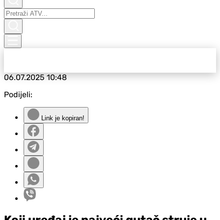
06.07.2025
10:48
Podijeli:
Link je kopiran!
Koji uređaj je najveći gutač struje u