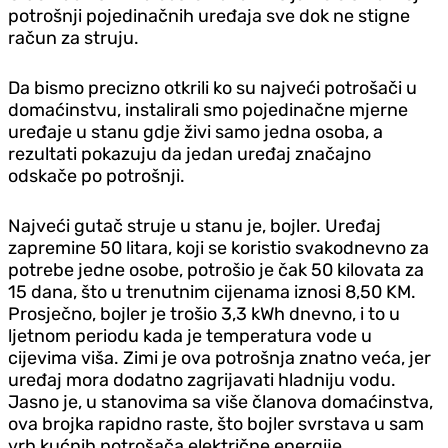
potrošnji pojedinačnih uređaja sve dok ne stigne
račun za struju.
Da bismo precizno otkrili ko su najveći potrošači u
domaćinstvu, instalirali smo pojedinačne mjerne
uređaje u stanu gd‌je živi samo jedna osoba, a
rezultati pokazuju da jedan uređaj značajno
odskače po potrošnji.
Najveći gutač struje u stanu je, bojler. Uređaj
zapremine 50 litara, koji se koristio svakodnevno za
potrebe jedne osobe, potrošio je čak 50 kilovata za
15 dana, što u trenutnim cijenama iznosi 8,50 KM.
Prosječno, bojler je trošio 3,3 kWh dnevno, i to u
ljetnom periodu kada je temperatura vode u
cijevima viša. Zimi je ova potrošnja znatno veća, jer
uređaj mora dodatno zagrijavati hladniju vodu.
Jasno je, u stanovima sa više članova domaćinstva,
ova brojka rapidno raste, što bojler svrstava u sam
vrh kućnih potrošača električne energije.