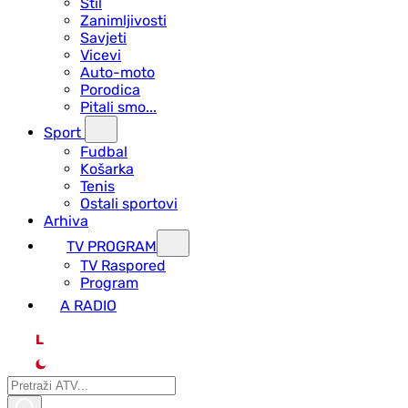
Stil
Zanimljivosti
Savjeti
Vicevi
Auto-moto
Porodica
Pitali smo...
Sport
Fudbal
Košarka
Tenis
Ostali sportovi
Arhiva
TV PROGRAM
ТV Raspored
Program
A RADIO
L