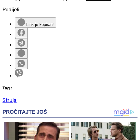
Podijeli:
Link je kopiran!
Tag
:
Struja