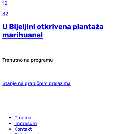
12
32
U Bijeljini otkrivena plantaža
marihuane!
Trenutno na programu
Stanje na graničnim prelazima
O nama
Impresum
Kontakt