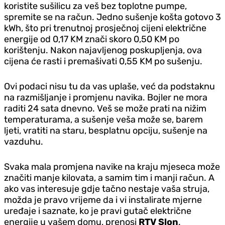
koristite sušilicu za veš bez toplotne pumpe,
spremite se na račun. Jedno sušenje košta gotovo 3
kWh, što pri trenutnoj prosječnoj cijeni električne
energije od 0,17 KM znači skoro 0,50 KM po
korištenju. Nakon najavljenog poskupljenja, ova
cijena će rasti i premašivati 0,55 KM po sušenju.
Ovi podaci nisu tu da vas uplaše, već da podstaknu
na razmišljanje i promjenu navika. Bojler ne mora
raditi 24 sata dnevno. Veš se može prati na nižim
temperaturama, a sušenje veša može se, barem
ljeti, vratiti na staru, besplatnu opciju, sušenje na
vazduhu.
Svaka mala promjena navike na kraju mjeseca može
značiti manje kilovata, a samim tim i manji račun. A
ako vas interesuje gd‌je tačno nestaje vaša struja,
možda je pravo vrijeme da i vi instalirate mjerne
uređaje i saznate, ko je pravi gutač električne
energije u vašem domu, prenosi
RTV Slon
.