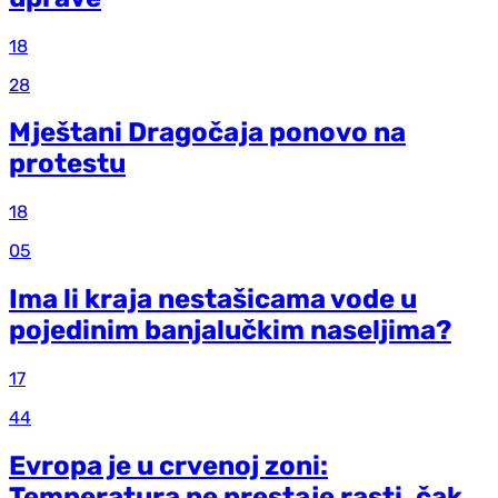
18
28
Mještani Dragočaja ponovo na
protestu
18
05
Ima li kraja nestašicama vode u
pojedinim banjalučkim naseljima?
17
44
Evropa je u crvenoj zoni:
Temperatura ne prestaje rasti, čak