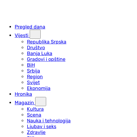
Pregled dana
Vijesti
Republika Srpska
Društvo
Banja Luka
Gradovi i opštine
BiH
Srbija
Region
Svijet
Ekonomija
Hronika
Magazin
Kultura
Scena
Nauka i tehnologija
Ljubav i seks
Zdravlje