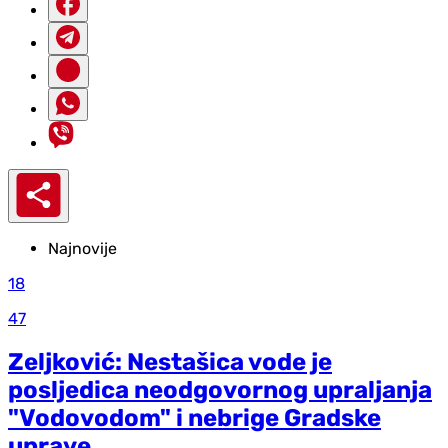
Najnovije
18
47
Zeljković: Nestašica vode je
posljedica neodgovornog upraljanja
"Vodovodom" i nebrige Gradske
uprave