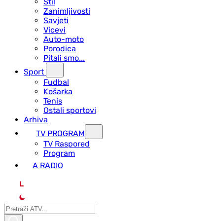
Stil
Zanimljivosti
Savjeti
Vicevi
Auto-moto
Porodica
Pitali smo...
Sport
Fudbal
Košarka
Tenis
Ostali sportovi
Arhiva
TV PROGRAM
ТV Raspored
Program
A RADIO
L