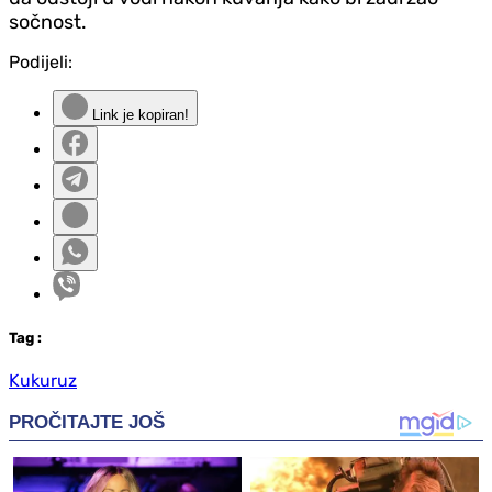
sočnost.
Podijeli:
Link je kopiran!
Tag
:
Kukuruz