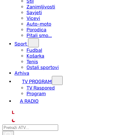
Stil
Zanimljivosti
Savjeti
Vicevi
Auto-moto
Porodica
Pitali smo...
Sport
Fudbal
Košarka
Tenis
Ostali sportovi
Arhiva
TV PROGRAM
ТV Raspored
Program
A RADIO
L