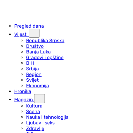
Pregled dana
Vijesti
Republika Srpska
Društvo
Banja Luka
Gradovi i opštine
BiH
Srbija
Region
Svijet
Ekonomija
Hronika
Magazin
Kultura
Scena
Nauka i tehnologija
Ljubav i seks
Zdravlje