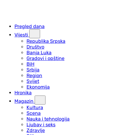
Pregled dana
Vijesti
Republika Srpska
Društvo
Banja Luka
Gradovi i opštine
BiH
Srbija
Region
Svijet
Ekonomija
Hronika
Magazin
Kultura
Scena
Nauka i tehnologija
Ljubav i seks
Zdravlje