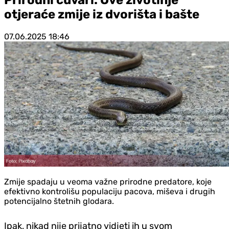
otjeraće zmije iz dvorišta i bašte
07.06.2025
18:46
Zmije spadaju u veoma važne prirodne predatore, koje
efektivno kontrolišu populaciju pacova, miševa i drugih
potencijalno štetnih glodara.
Ipak, nikad nije prijatno vid‌jeti ih u svom