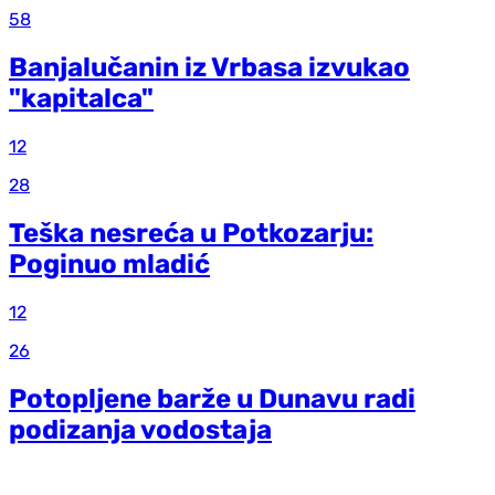
58
Banjalučanin iz Vrbasa izvukao
"kapitalca"
12
28
Teška nesreća u Potkozarju:
Poginuo mladić
12
26
Potopljene barže u Dunavu radi
podizanja vodostaja