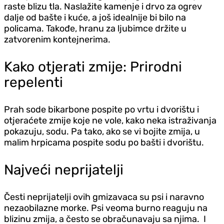
raste blizu tla. Naslažite kamenje i drvo za ogrev
dalje od bašte i kuće, a još idealnije bi bilo na
policama. Takođe, hranu za ljubimce držite u
zatvorenim kontejnerima.
Kako otjerati zmije: Prirodni
repelenti
Prah sode bikarbone pospite po vrtu i dvorištu i
otjeraćete zmije koje ne vole, kako neka istraživanja
pokazuju, sodu. Pa tako, ako se vi bojite zmija, u
malim hrpicama pospite sodu po bašti i dvorištu.
Najveći neprijatelji
Česti neprijatelji ovih gmizavaca su psi i naravno
nezaobilazne morke. Psi veoma burno reaguju na
blizinu zmija, a često se obračunavaju sa njima. I