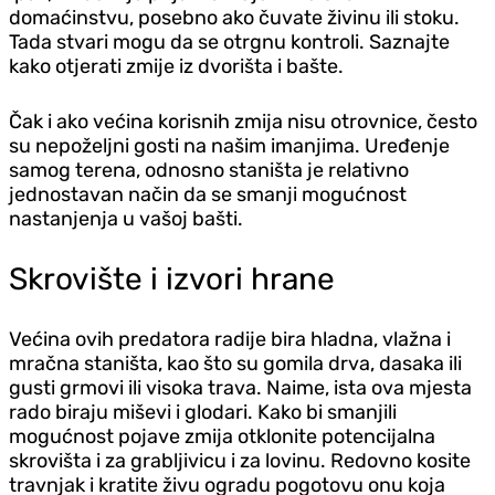
domaćinstvu, posebno ako čuvate živinu ili stoku.
Tada stvari mogu da se otrgnu kontroli. Saznajte
kako otjerati zmije iz dvorišta i bašte.
Čak i ako većina korisnih zmija nisu otrovnice, često
su nepoželjni gosti na našim imanjima. Uređenje
samog terena, odnosno staništa je relativno
jednostavan način da se smanji mogućnost
nastanjenja u vašoj bašti.
Skrovište i izvori hrane
Većina ovih predatora radije bira hladna, vlažna i
mračna staništa, kao što su gomila drva, dasaka ili
gusti grmovi ili visoka trava. Naime, ista ova mjesta
rado biraju miševi i glodari. Kako bi smanjili
mogućnost pojave zmija otklonite potencijalna
skrovišta i za grabljivicu i za lovinu. Redovno kosite
travnjak i kratite živu ogradu pogotovu onu koja