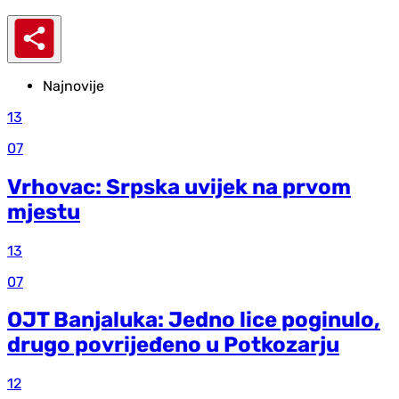
Najnovije
13
07
Vrhovac: Srpska uvijek na prvom
mjestu
13
07
OJT Banjaluka: Jedno lice poginulo,
drugo povrijeđeno u Potkozarju
12