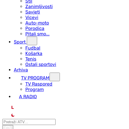
Stil
Zanimljivosti
Savjeti
Vicevi
Auto-moto
Porodica
Pitali smo...
Sport
Fudbal
Košarka
Tenis
Ostali sportovi
Arhiva
TV PROGRAM
ТV Raspored
Program
A RADIO
L