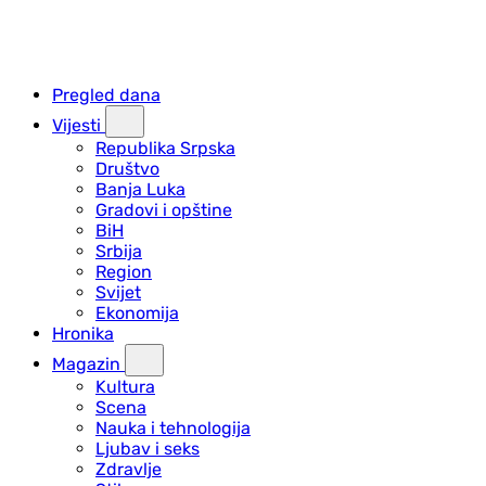
Pregled dana
Vijesti
Republika Srpska
Društvo
Banja Luka
Gradovi i opštine
BiH
Srbija
Region
Svijet
Ekonomija
Hronika
Magazin
Kultura
Scena
Nauka i tehnologija
Ljubav i seks
Zdravlje