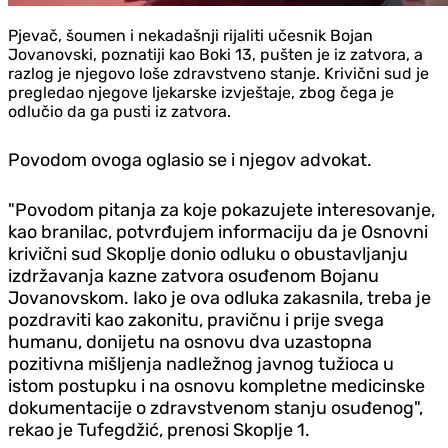
Pjevač, šoumen i nekadašnji rijaliti učesnik Bojan
Jovanovski, poznatiji kao Boki 13, pušten je iz zatvora, a
razlog je njegovo loše zdravstveno stanje. Krivični sud je
pregledao njegove ljekarske izvještaje, zbog čega je
odlučio da ga pusti iz zatvora.
Povodom ovoga oglasio se i njegov advokat.
"Povodom pitanja za koje pokazujete interesovanje,
kao branilac, potvrđujem informaciju da je Osnovni
krivični sud Skoplje donio odluku o obustavljanju
izdržavanja kazne zatvora osuđenom Bojanu
Jovanovskom. Iako je ova odluka zakasnila, treba je
pozdraviti kao zakonitu, pravičnu i prije svega
humanu, donijetu na osnovu dva uzastopna
pozitivna mišljenja nadležnog javnog tužioca u
istom postupku i na osnovu kompletne medicinske
dokumentacije o zdravstvenom stanju osuđenog",
rekao je Tufegdžić, prenosi Skoplje 1.