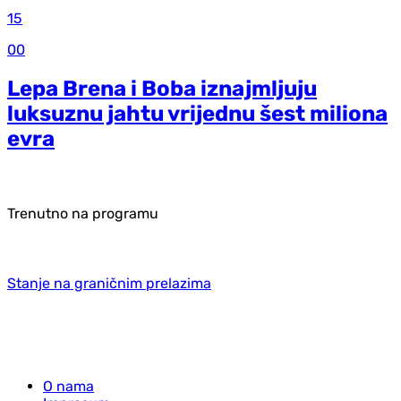
15
00
Lepa Brena i Boba iznajmljuju
luksuznu jahtu vrijednu šest miliona
evra
Trenutno na programu
Stanje na graničnim prelazima
O nama