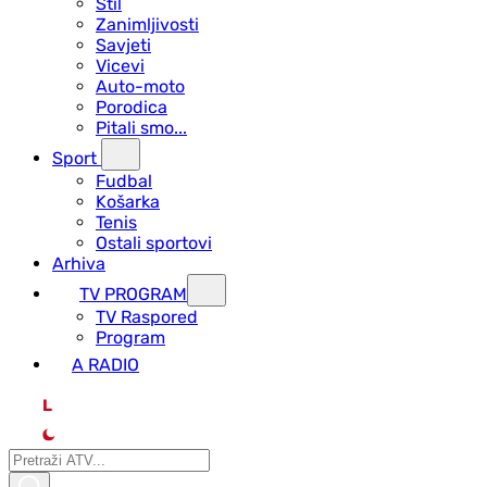
Stil
Zanimljivosti
Savjeti
Vicevi
Auto-moto
Porodica
Pitali smo...
Sport
Fudbal
Košarka
Tenis
Ostali sportovi
Arhiva
TV PROGRAM
ТV Raspored
Program
A RADIO
L