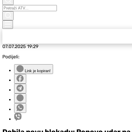
07.07.2025
19:29
Podijeli:
Link je kopiran!
Dobila novu blokadu: Ponovo udar na