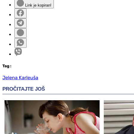
Link je kopiran!
Tag
:
Jelena Karleuša