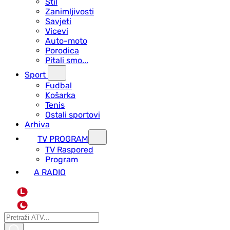
Stil
Zanimljivosti
Savjeti
Vicevi
Auto-moto
Porodica
Pitali smo...
Sport
Fudbal
Košarka
Tenis
Ostali sportovi
Arhiva
TV PROGRAM
ТV Raspored
Program
A RADIO
L