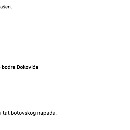
gašen.
ko bodre Đokovića
zultat botovskog napada.