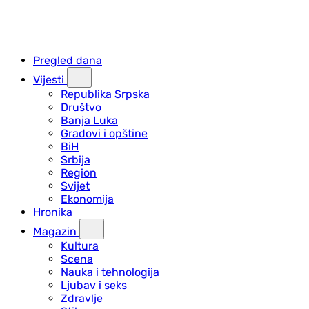
Pregled dana
Vijesti
Republika Srpska
Društvo
Banja Luka
Gradovi i opštine
BiH
Srbija
Region
Svijet
Ekonomija
Hronika
Magazin
Kultura
Scena
Nauka i tehnologija
Ljubav i seks
Zdravlje