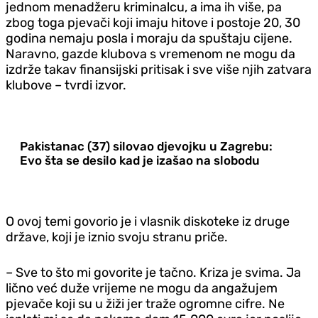
jednom menadžeru kriminalcu, a ima ih više, pa
zbog toga pjevači koji imaju hitove i postoje 20, 30
godina nemaju posla i moraju da spuštaju cijene.
Naravno, gazde klubova s vremenom ne mogu da
izdrže takav finansijski pritisak i sve više njih zatvara
klubove – tvrdi izvor.
Pakistanac (37) silovao djevojku u Zagrebu:
Evo šta se desilo kad je izašao na slobodu
O ovoj temi govorio je i vlasnik diskoteke iz druge
države, koji je iznio svoju stranu priče.
– Sve to što mi govorite je tačno. Kriza je svima. Ja
lično već duže vrijeme ne mogu da angažujem
pjevače koji su u žiži jer traže ogromne cifre. Ne