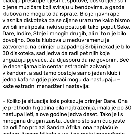
plaćaju preskupe pjesme, spotove, poskupjele su i
cijene muzičara koji sviraju u bendovima, a gazde
klubova ne mogu to da isprate. Bio je i javni apel
vlasnika diskoteka da se cijene urazume kako bismo
svi bili imali posla, neki su postupili tako, poput Seke,
Dare, Indire, Stoje i mnogih drugih, ali ni to nije bilo
dovoljno. Dosta klubova u međuvremenu je
zatvoreno, na primjer u zapadnoj Srbiji nekad je bilo
30 diskoteka, sad jedva da radi pet njih koje
angažuju pjevače. Za dijasporu da ne govorim. Beč
je decenijama bio centar estradnih zbivanja
vikendom, a sad tamo postoje samo jedan klub i
jedna kafana gdje pjevači mogu da nastupaju –
kaže estradni menadžer i nastavlja:
– Koliko je situacija loša pokazuje primjer Dare. Ona
je prethodnih godina bila najtraženija, imala je po 30
nastupa ljeti, a ove godine jedva deset. Tako je i s
mnogima drugim zaista. Jedino što sam čuo jeste
da odlično prolazi Sandra Afrika, ona naplaćuje
sedam ili osam hiljada evra, i na moje iznenađenje –