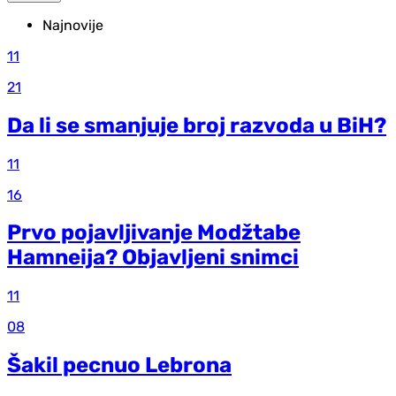
Najnovije
11
21
Da li se smanjuje broj razvoda u BiH?
11
16
Prvo pojavljivanje Modžtabe
Hamneija? Objavljeni snimci
11
08
Šakil pecnuo Lebrona