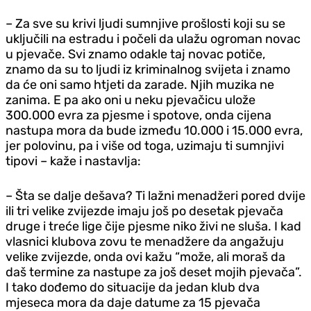
– Za sve su krivi ljudi sumnjive prošlosti koji su se
uključili na estradu i počeli da ulažu ogroman novac
u pjevače. Svi znamo odakle taj novac potiče,
znamo da su to ljudi iz kriminalnog svijeta i znamo
da će oni samo htjeti da zarade. Njih muzika ne
zanima. E pa ako oni u neku pjevačicu ulože
300.000 evra za pjesme i spotove, onda cijena
nastupa mora da bude između 10.000 i 15.000 evra,
jer polovinu, pa i više od toga, uzimaju ti sumnjivi
tipovi – kaže i nastavlja:
– Šta se dalje dešava? Ti lažni menadžeri pored dvije
ili tri velike zvijezde imaju još po desetak pjevača
druge i treće lige čije pjesme niko živi ne sluša. I kad
vlasnici klubova zovu te menadžere da angažuju
velike zvijezde, onda ovi kažu “može, ali moraš da
daš termine za nastupe za još deset mojih pjevača”.
I tako dođemo do situacije da jedan klub dva
mjeseca mora da daje datume za 15 pjevača