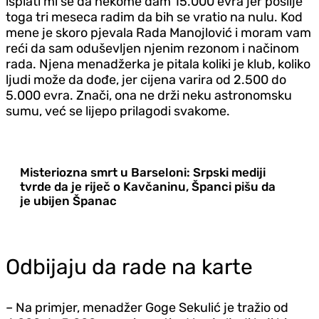
isplati mi se da nekome dam 15.000 evra jer poslije
toga tri meseca radim da bih se vratio na nulu. Kod
mene je skoro pjevala Rada Manojlović i moram vam
reći da sam oduševljen njenim rezonom i načinom
rada. Njena menadžerka je pitala koliki je klub, koliko
ljudi može da dođe, jer cijena varira od 2.500 do
5.000 evra. Znači, ona ne drži neku astronomsku
sumu, već se lijepo prilagodi svakome.
Misteriozna smrt u Barseloni: Srpski mediji
tvrde da je riječ o Kavčaninu, Španci pišu da
je ubijen Španac
Odbijaju da rade na karte
– Na primjer, menadžer Goge Sekulić je tražio od