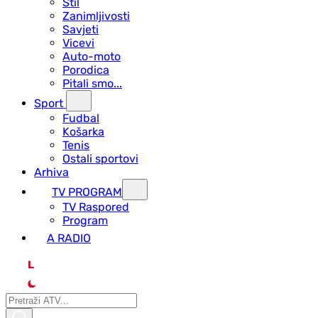
Stil
Zanimljivosti
Savjeti
Vicevi
Auto-moto
Porodica
Pitali smo...
Sport
Fudbal
Košarka
Tenis
Ostali sportovi
Arhiva
TV PROGRAM
ТV Raspored
Program
A RADIO
L