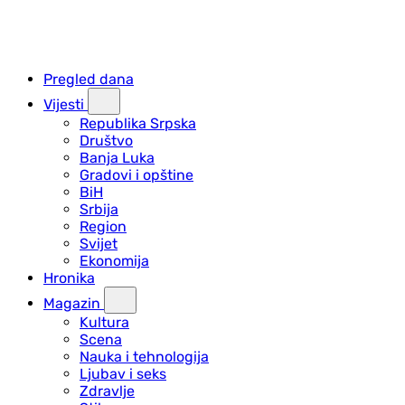
Pregled dana
Vijesti
Republika Srpska
Društvo
Banja Luka
Gradovi i opštine
BiH
Srbija
Region
Svijet
Ekonomija
Hronika
Magazin
Kultura
Scena
Nauka i tehnologija
Ljubav i seks
Zdravlje