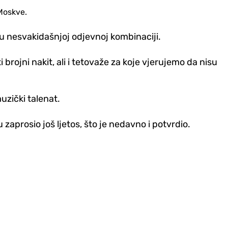
Moskve.
 u nesvakidašnjoj od‌jevnoj kombinaciji.
ojni nakit, ali i tetovaže za koje vjerujemo da nisu
uzički talenat.
u zaprosio još ljetos, što je nedavno i potvrdio.