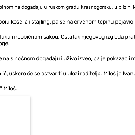
tepihom na događaju u ruskom gradu Krasnogorsku, u blizini 
boju kose, a i stajling, pa se na crvenom tepihu pojavio
u i neobičnom sakou. Ostatak njegovog izgleda prati br
oge.
e na sinoćnom događaju i uživo izveo, pa je pokazao i m
ć, uskoro će se ostvariti u ulozi roditelja. Miloš je Ivan
" Miloš.