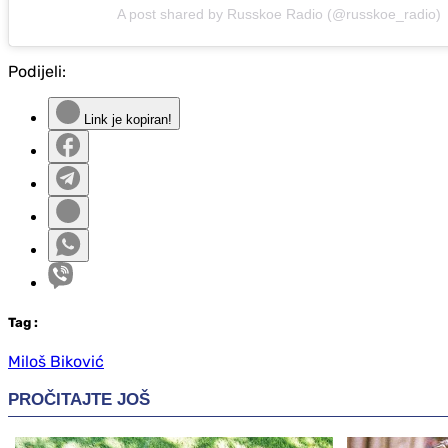
A post shared by Russkoe Radio (@russkoe_radio)
Podijeli:
Link je kopiran!
Tag
:
Miloš Biković