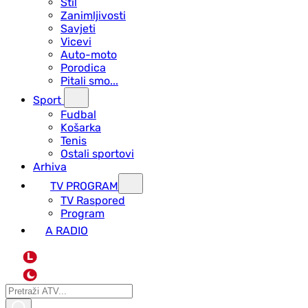
Stil
Zanimljivosti
Savjeti
Vicevi
Auto-moto
Porodica
Pitali smo...
Sport
Fudbal
Košarka
Tenis
Ostali sportovi
Arhiva
TV PROGRAM
ТV Raspored
Program
A RADIO
L