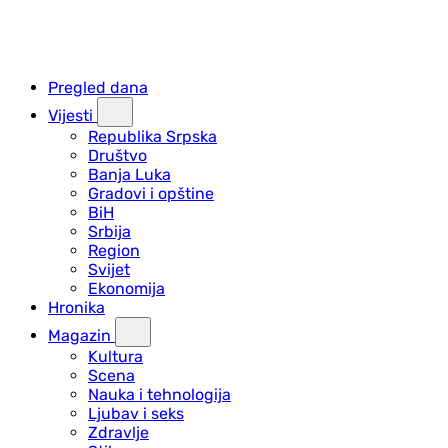
Pregled dana
Vijesti
Republika Srpska
Društvo
Banja Luka
Gradovi i opštine
BiH
Srbija
Region
Svijet
Ekonomija
Hronika
Magazin
Kultura
Scena
Nauka i tehnologija
Ljubav i seks
Zdravlje