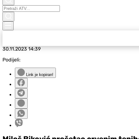
30.11.2023
14:39
Podijeli:
Link je kopiran!
Miloš Biković prošetao crvenim tepi