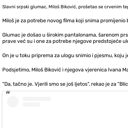
Slavni srpski glumac, Miloš Biković, prošetao se crvenim 
Miloš je za potrebe novog filma koji snima promijenio 
Glumac je došao u širokim pantalonama, šarenom prsluk
prave već su i one za potrebe njegove predstojeće ul
On je u toku priprema za ulogu snimio i pjesmu, koju j
Podsjetimo, Miloš Biković i njegova vjerenica Ivana Mali
"Da, tačno je. Vjerili smo se još ljetos", rekao je za "Blic