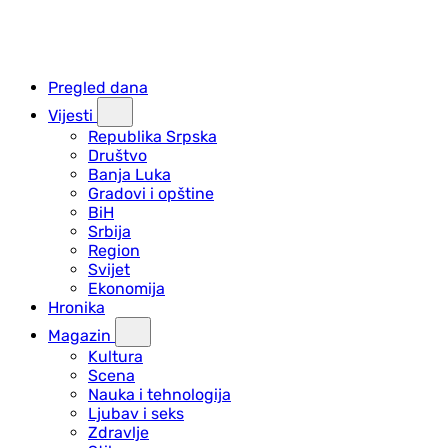
Pregled dana
Vijesti
Republika Srpska
Društvo
Banja Luka
Gradovi i opštine
BiH
Srbija
Region
Svijet
Ekonomija
Hronika
Magazin
Kultura
Scena
Nauka i tehnologija
Ljubav i seks
Zdravlje