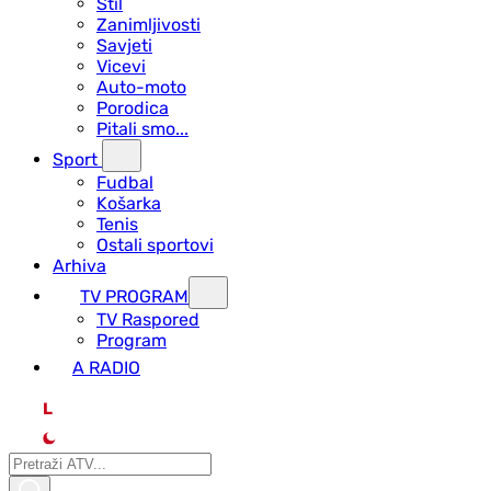
Stil
Zanimljivosti
Savjeti
Vicevi
Auto-moto
Porodica
Pitali smo...
Sport
Fudbal
Košarka
Tenis
Ostali sportovi
Arhiva
TV PROGRAM
ТV Raspored
Program
A RADIO
L