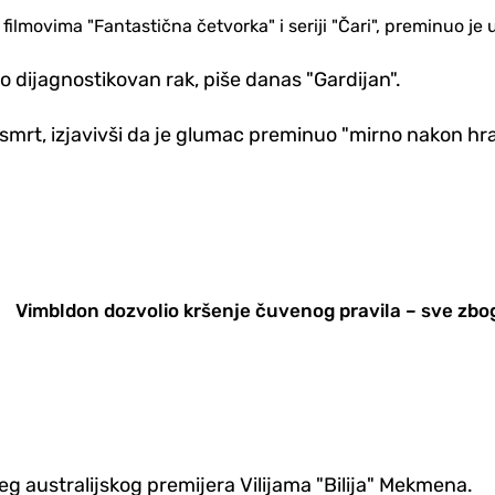
lmovima "Fantastična četvorka" i seriji "Čari", preminuo je u
io dijagnostikovan rak, piše danas "Gardijan".
smrt, izjavivši da je glumac preminuo "mirno nakon hra
Vimbldon dozvolio kršenje čuvenog pravila – sve zbo
eg australijskog premijera Vilijama "Bilija" Mekmena.