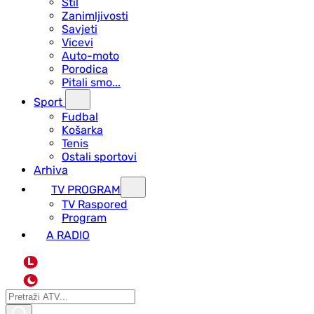
Stil
Zanimljivosti
Savjeti
Vicevi
Auto-moto
Porodica
Pitali smo...
Sport
Fudbal
Košarka
Tenis
Ostali sportovi
Arhiva
TV PROGRAM
ТV Raspored
Program
A RADIO
L