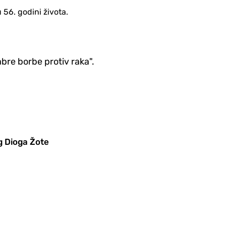
 56. godini života.
bre borbe protiv raka".
g Dioga Žote