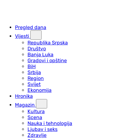
Pregled dana
Vijesti
Republika Srpska
Društvo
Banja Luka
Gradovi i opštine
BiH
Srbija
Region
Svijet
Ekonomija
Hronika
Magazin
Kultura
Scena
Nauka i tehnologija
Ljubav i seks
Zdravlje