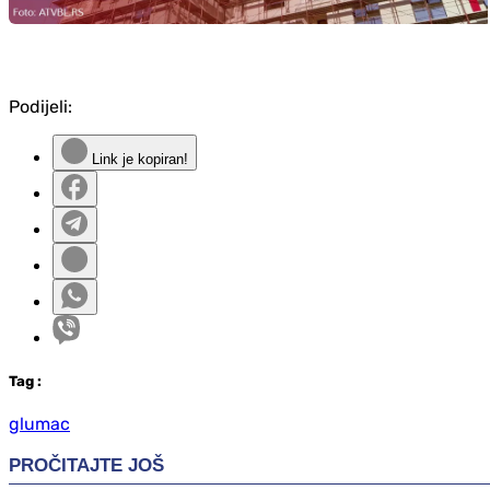
Podijeli:
Link je kopiran!
Tag
:
glumac