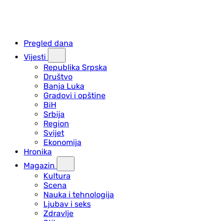
Pregled dana
Vijesti
Republika Srpska
Društvo
Banja Luka
Gradovi i opštine
BiH
Srbija
Region
Svijet
Ekonomija
Hronika
Magazin
Kultura
Scena
Nauka i tehnologija
Ljubav i seks
Zdravlje