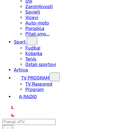
Stil
Zanimljivosti
Savjeti
Vicevi
Auto-moto
Porodica
Pitali smo...
Sport
Fudbal
Košarka
Tenis
Ostali sportovi
Arhiva
TV PROGRAM
ТV Raspored
Program
A RADIO
L