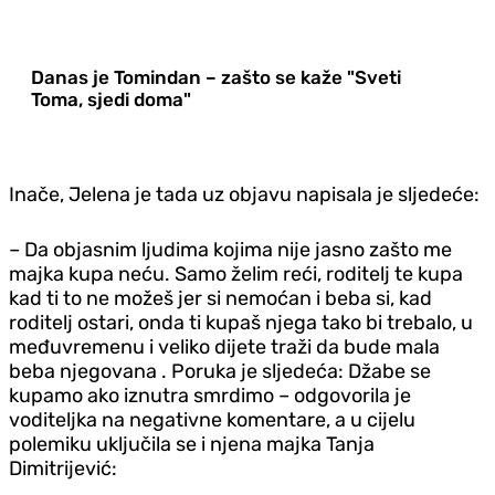
Danas je Tomindan – zašto se kaže "Sveti
Toma, sjedi doma"
Inače, Jelena je tada uz objavu napisala je sljedeće:
– Da objasnim ljudima kojima nije jasno zašto me
majka kupa neću. Samo želim reći, roditelj te kupa
kad ti to ne možeš jer si nemoćan i beba si, kad
roditelj ostari, onda ti kupaš njega tako bi trebalo, u
međuvremenu i veliko dijete traži da bude mala
beba njegovana . Poruka je sljedeća: Džabe se
kupamo ako iznutra smrdimo – odgovorila je
voditeljka na negativne komentare, a u cijelu
polemiku uključila se i njena majka Tanja
Dimitrijević: