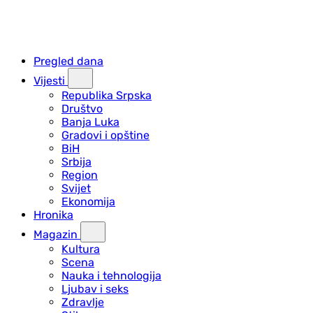
Pregled dana
Vijesti
Republika Srpska
Društvo
Banja Luka
Gradovi i opštine
BiH
Srbija
Region
Svijet
Ekonomija
Hronika
Magazin
Kultura
Scena
Nauka i tehnologija
Ljubav i seks
Zdravlje