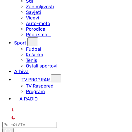
Stil
Zanimljivosti
Savjeti
Vicevi
Auto-moto
Porodica
Pitali smo...
Sport
Fudbal
Košarka
Tenis
Ostali sportovi
Arhiva
TV PROGRAM
ТV Raspored
Program
A RADIO
L