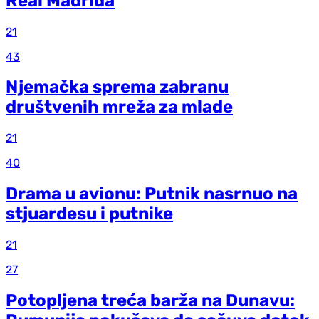
Real Madrida
21
43
Njemačka sprema zabranu
društvenih mreža za mlade
21
40
Drama u avionu: Putnik nasrnuo na
stjuardesu i putnike
21
27
Potopljena treća barža na Dunavu: