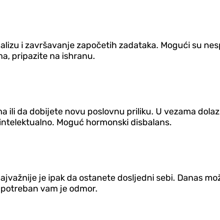
a analizu i završavanje započetih zadataka. Mogući su n
a, pripazite na ishranu.
li da dobijete novu poslovnu priliku. U vezama dolazi
a intelektualno. Moguć hormonski disbalans.
 Najvažnije je ipak da ostanete dosljedni sebi. Danas mo
e, potreban vam je odmor.