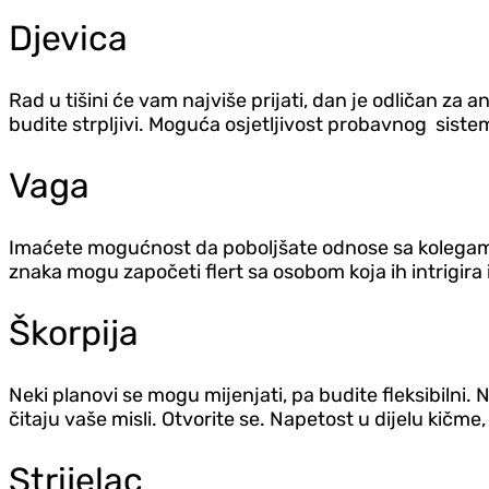
Djevica
Rad u tišini će vam najviše prijati, dan je odličan z
budite strpljivi. Moguća osjetljivost probavnog sistem
Vaga
Imaćete mogućnost da poboljšate odnose sa kolegama i
znaka mogu započeti flert sa osobom koja ih intrigir
Škorpija
Neki planovi se mogu mijenjati, pa budite fleksibilni.
čitaju vaše misli. Otvorite se. Napetost u dijelu kičm
Strijelac