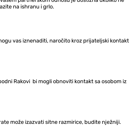
t u vašem partnerskom odnosu je dostižna ukoliko ne
ite na ishranu i grlo.
gu vas iznenaditi, naročito kroz prijateljski kontakt
lobodni Rakovi bi mogli obnoviti kontakt sa osobom iz
rate može izazvati sitne razmirice, budite nježniji.