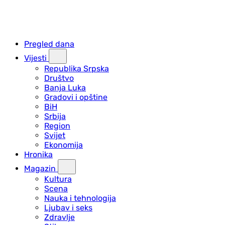
Pregled dana
Vijesti
Republika Srpska
Društvo
Banja Luka
Gradovi i opštine
BiH
Srbija
Region
Svijet
Ekonomija
Hronika
Magazin
Kultura
Scena
Nauka i tehnologija
Ljubav i seks
Zdravlje