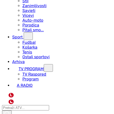
Stil
Zanimljivosti
Savjeti
Vicevi
Auto-moto
Porodica
Pitali smo...
Sport
Fudbal
Košarka
Tenis
Ostali sportovi
Arhiva
TV PROGRAM
ТV Raspored
Program
A RADIO
L