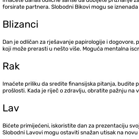
Imaćete danas odlične šanse da dobijete priznanje za 
forsirate partnera. Slobodni Bikovi mogu se iznenada 
Blizanci
Dan je odličan za rješavanje papirologije i dogovore,
koji može prerasti u nešto više. Moguća mentalna iscrp
Rak
Imaćete priliku da sredite finansijska pitanja, budite
prošlosti. Kada je riječ o zdravlju, obratite pažnju na 
Lav
Bićete primijećeni, iskoristite dan za prezentaciju svoj
Slobodni Lavovi mogu ostaviti snažan utisak na novu sim