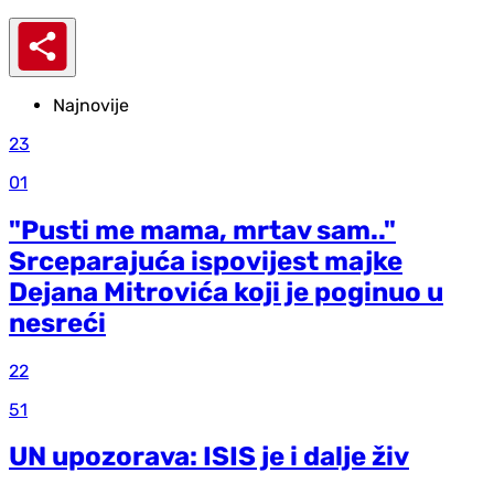
Najnovije
23
01
"Pusti me mama, mrtav sam.."
Srceparajuća ispovijest majke
Dejana Mitrovića koji je poginuo u
nesreći
22
51
UN upozorava: ISIS je i dalje živ