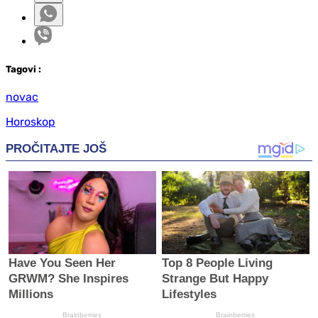
Tag
ovi
:
novac
Horoskop