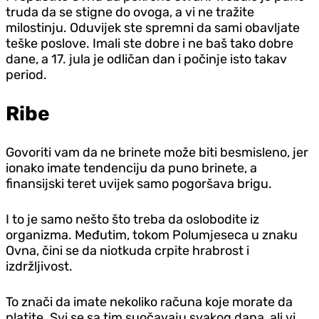
truda da se stigne do ovoga, a vi ne tražite
milostinju. Oduvijek ste spremni da sami obavljate
teške poslove. Imali ste dobre i ne baš tako dobre
dane, a 17. jula je odličan dan i počinje isto takav
period.
Ribe
Govoriti vam da ne brinete može biti besmisleno, jer
ionako imate tendenciju da puno brinete, a
finansijski teret uvijek samo pogoršava brigu.
I to je samo nešto što treba da oslobodite iz
organizma. Međutim, tokom Polumjeseca u znaku
Ovna, čini se da niotkuda crpite hrabrost i
izdržljivost.
To znači da imate nekoliko računa koje morate da
platite. Svi se sa tim suočavaju svakog dana, ali vi