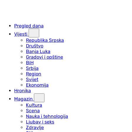
Pregled dana
Vijesti
Republika Srpska
Društvo
Banja Luka
Gradovi i opštine
BiH
Srbija
Region
Svijet
Ekonomija
Hronika
Magazin
Kultura
Scena
Nauka i tehnologija
Ljubav i seks
Zdravlje