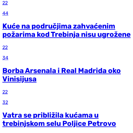
22
44
Kuće na područjima zahvaćenim
požarima kod Trebinja nisu ugrožene
22
34
Borba Arsenala i Real Madrida oko
Vinisijusa
22
32
Vatra se približila kućama u
trebinjskom selu Poljice Petrovo