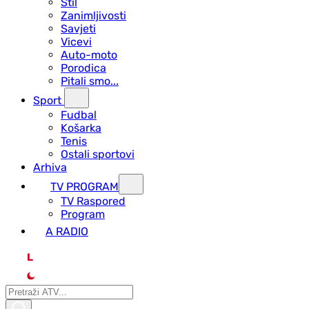
Stil
Zanimljivosti
Savjeti
Vicevi
Auto-moto
Porodica
Pitali smo...
Sport
Fudbal
Košarka
Tenis
Ostali sportovi
Arhiva
TV PROGRAM
ТV Raspored
Program
A RADIO
L