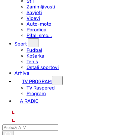
Stil
Zanimljivosti
Savjeti
Vicevi
Auto-moto
Porodica
Pitali smo...
Sport
Fudbal
Košarka
Tenis
Ostali sportovi
Arhiva
TV PROGRAM
ТV Raspored
Program
A RADIO
L