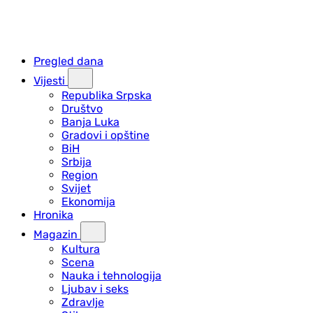
Pregled dana
Vijesti
Republika Srpska
Društvo
Banja Luka
Gradovi i opštine
BiH
Srbija
Region
Svijet
Ekonomija
Hronika
Magazin
Kultura
Scena
Nauka i tehnologija
Ljubav i seks
Zdravlje