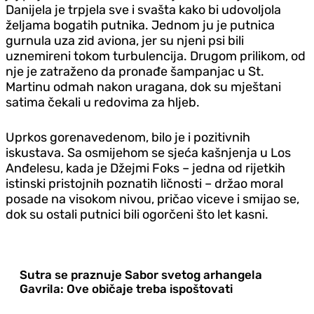
Danijela je trpjela sve i svašta kako bi udovoljola
željama bogatih putnika. Jednom ju je putnica
gurnula uza zid aviona, jer su njeni psi bili
uznemireni tokom turbulencija. Drugom prilikom, od
nje je zatraženo da pronađe šampanjac u St.
Martinu odmah nakon uragana, dok su mještani
satima čekali u redovima za hljeb.
Uprkos gorenavedenom, bilo je i pozitivnih
iskustava. Sa osmijehom se sjeća kašnjenja u Los
Anđelesu, kada je Džejmi Foks – jedna od rijetkih
istinski pristojnih poznatih ličnosti – držao moral
posade na visokom nivou, pričao viceve i smijao se,
dok su ostali putnici bili ogorčeni što let kasni.
Sutra se praznuje Sabor svetog arhangela
Gavrila: Ove običaje treba ispoštovati