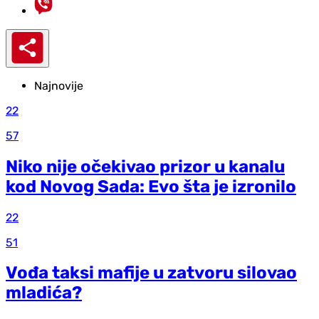
Najnovije
22
57
Niko nije očekivao prizor u kanalu
kod Novog Sada: Evo šta je izronilo
22
51
Vođa taksi mafije u zatvoru silovao
mladića?