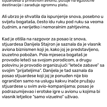
stjuardesa u privatnom avionu, putuje na egzotične
destinacije i zarađuje ogromnu platu.
Ali ubrzo je shvatila da ispunjenje snova, posebno u
svijetu bogataša, često idu ruku pod ruku sa veoma
čudnim, a nerijetko i nemoralnim zahtjevima.
Kad je otišla na razgovor za posao iz snova,
stjuardesa Danijela Stajron je saznala da je vlasnik
aviona biznismen koji je, kako joj je predstavljeno,
izuzetno pobožan. Pola mjeseca bogataš je
provodio leteći sa svojom porodicom, a drugu
polovinu je provodio organizujući “leteće zabave” sa
svojim “prijateljima”. Danijela je tad saznala da
posao stjuardese koji joj je ponuđen nije bio
ograničen samo na uslugu kakvu inače pružaju
stjuardese u svim avio-kompanijama; posao je
podrazumijevao i erotske igre u avionu u kojima bi
vlasnik letjelice “samo vizuelno” uživao.