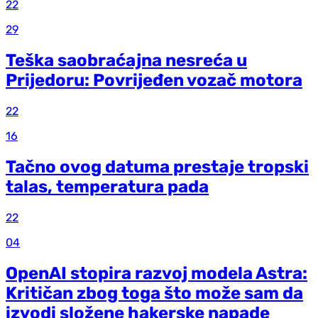
22
29
Teška saobraćajna nesreća u
Prijedoru: Povrijeđen vozač motora
22
16
Tačno ovog datuma prestaje tropski
talas, temperatura pada
22
04
OpenAI stopira razvoj modela Astra:
Kritičan zbog toga što može sam da
izvodi složene hakerske napade