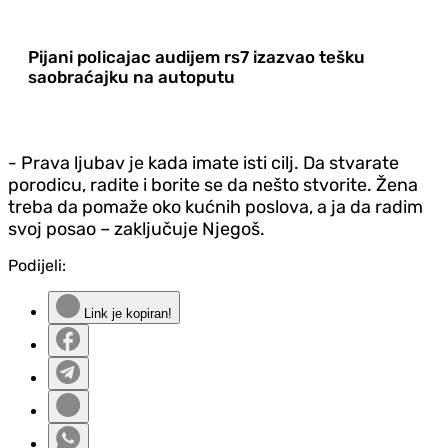
Pijani policajac audijem rs7 izazvao tešku
saobraćajku na autoputu
- Prava ljubav je kada imate isti cilj. Da stvarate
porodicu, radite i borite se da nešto stvorite. Žena
treba da pomaže oko kućnih poslova, a ja da radim
svoj posao – zaključuje Njegoš.
Podijeli:
Link je kopiran!