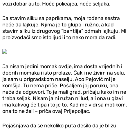
vozi dobar auto. Hoće policajca, neće seljaka.
Ja stavim sliku sa paprikama, moja rođena sestra
neće da lajkuje. Njima je to glupo i ružno, a kad
stavim sliku iz drugovog “bentlija” odmah lajkuju. Mi
proizvođači smo isto ljudi i to neko mora da radi.
Ja nisam jedini momak ovd‌je, ima dosta vrijednih i
dobrih momaka i isto prolaze. Čak i ne živim na selu,
ja sam u prigradskom naselju, Aco Pejović mi je
komšija. Tu nema priče. Pošaljem joj poruku, ona
neće da odgovori. To je mali grad, pričaju kako im ne
treba seljak. Nisam ja ni ružan ni lud, ali ona u glavi
ima kakvog će tipa i to je to. Kad me vidi sa motikom,
ona to ne želi – priča ovaj Prijepoljac.
Pojašnjava da se nekoliko puta desilo da je blizu