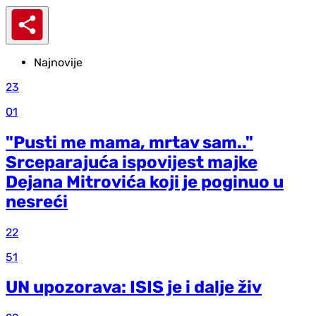
Najnovije
23
01
"Pusti me mama, mrtav sam.."
Srceparajuća ispovijest majke
Dejana Mitrovića koji je poginuo u
nesreći
22
51
UN upozorava: ISIS je i dalje živ