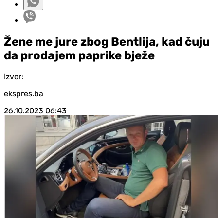
Žene me jure zbog Bentlija, kad čuju
da prodajem paprike bježe
Izvor:
ekspres.ba
26.10.2023
06:43