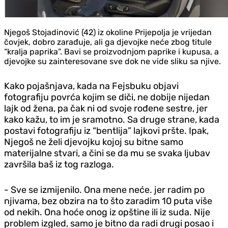
Njegoš Stojadinović (42) iz okoline Prijepolja je vrijedan
čovjek, dobro zarađuje, ali ga d‌jevojke neće zbog titule
“kralja paprika”. Bavi se proizvodnjom paprike i kupusa, a
d‌jevojke su zainteresovane sve dok ne vide sliku sa njive.
Kako pojašnjava, kada na Fejsbuku objavi
fotografiju povrća kojim se diči, ne dobije nijedan
lajk od žena, pa čak ni od svoje rođene sestre, jer
kako kažu, to im je sramotno. Sa druge strane, kada
postavi fotografiju iz “bentlija” lajkovi pršte. Ipak,
Njegoš ne želi d‌jevojku kojoj su bitne samo
materijalne stvari, a čini se da mu se svaka ljubav
završila baš iz tog razloga.
- Sve se izmijenilo. Ona mene neće. jer radim po
njivama, bez obzira na to što zaradim 10 puta više
od nekih. Ona hoće onog iz opštine ili iz suda. Nije
problem izgled, samo je bitno da radi drugi posao i