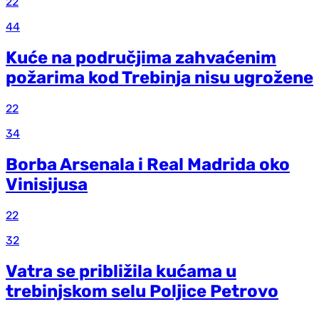
22
44
Kuće na područjima zahvaćenim
požarima kod Trebinja nisu ugrožene
22
34
Borba Arsenala i Real Madrida oko
Vinisijusa
22
32
Vatra se približila kućama u
trebinjskom selu Poljice Petrovo