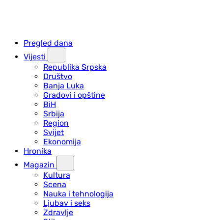
Pregled dana
Vijesti
Republika Srpska
Društvo
Banja Luka
Gradovi i opštine
BiH
Srbija
Region
Svijet
Ekonomija
Hronika
Magazin
Kultura
Scena
Nauka i tehnologija
Ljubav i seks
Zdravlje