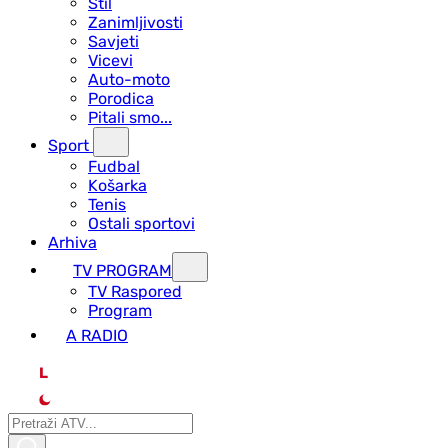
Stil
Zanimljivosti
Savjeti
Vicevi
Auto-moto
Porodica
Pitali smo...
Sport
Fudbal
Košarka
Tenis
Ostali sportovi
Arhiva
TV PROGRAM
ТV Raspored
Program
A RADIO
L