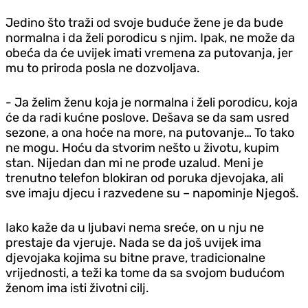
Jedino što traži od svoje buduće žene je da bude
normalna i da želi porodicu s njim. Ipak, ne može da
obeća da će uvijek imati vremena za putovanja, jer
mu to priroda posla ne dozvoljava.
- Ja želim ženu koja je normalna i želi porodicu, koja
će da radi kućne poslove. Dešava se da sam usred
sezone, a ona hoće na more, na putovanje… To tako
ne mogu. Hoću da stvorim nešto u životu, kupim
stan. Nijedan dan mi ne prođe uzalud. Meni je
trenutno telefon blokiran od poruka d‌jevojaka, ali
sve imaju djecu i razvedene su – napominje Njegoš.
Iako kaže da u ljubavi nema sreće, on u nju ne
prestaje da vjeruje. Nada se da još uvijek ima
d‌jevojaka kojima su bitne prave, tradicionalne
vrijednosti, a teži ka tome da sa svojom budućom
ženom ima isti životni cilj.