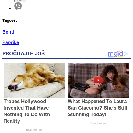
Tag
ovi
:
Bentli
Paprike