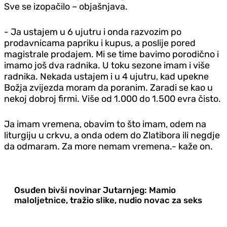
Sve se izopačilo – objašnjava.
- Ja ustajem u 6 ujutru i onda razvozim po
prodavnicama papriku i kupus, a poslije pored
magistrale prodajem. Mi se time bavimo porodično i
imamo još dva radnika. U toku sezone imam i više
radnika. Nekada ustajem i u 4 ujutru, kad upekne
Božja zvijezda moram da poranim. Zaradi se kao u
nekoj dobroj firmi. Više od 1.000 do 1.500 evra čisto.
Ja imam vremena, obavim to što imam, odem na
liturgiju u crkvu, a onda odem do Zlatibora ili negd‌je
da odmaram. Za more nemam vremena.- kaže on.
Osuđen bivši novinar Jutarnjeg: Mamio
maloljetnice, tražio slike, nudio novac za seks