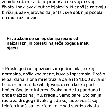
ženidbe i da misli da je pronašao dkevojku svog
života. Ipak, svaki put se izjalovilo. Njegoš je za svoju
bivšu ljubav vjerovao da je “ta”, sve dok nije počela
da mu traži novac.
Hrvatskom se širi epidemija jedne od
najzaraznijih bolesti, najteže pogađa malu
d‌jecu
- Prošle godine upoznao sam jednu bila je okej
normalna, došla kod mene, kuvala i spremala. Prošlo
je par dana, a ona mi je tražila pare i to 1.000 evra jer
treba njenima. Takvih d‌jevojaka ima koliko god
hoćeš. Sve je to interes. Svaka bude tu par dana i
onda traži za haljinu, kredit… Samo pare. Što bih ja
radio za drugog? Svaka gleda koji auto voziš, koji
telefon imaš, sat, parfem, to je sad suština života.