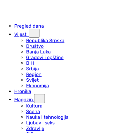
Pregled dana
Vijesti
Republika Srpska
Društvo
Banja Luka
Gradovi i opštine
BiH
Srbija
Region
Svijet
Ekonomija
Hronika
Magazin
Kultura
Scena
Nauka i tehnologija
Ljubav i seks
Zdravlje