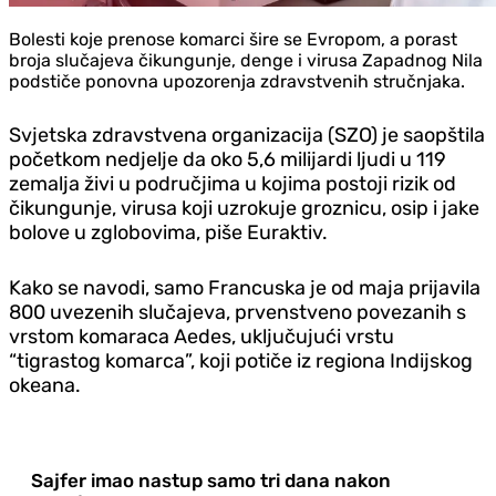
Bolesti koje prenose komarci šire se Evropom, a porast
broja slučajeva čikungunje, denge i virusa Zapadnog Nila
podstiče ponovna upozorenja zdravstvenih stručnjaka.
Svjetska zdravstvena organizacija (SZO) je saopštila
početkom nedjelje da oko 5,6 milijardi ljudi u 119
zemalja živi u područjima u kojima postoji rizik od
čikungunje, virusa koji uzrokuje groznicu, osip i jake
bolove u zglobovima, piše Euraktiv.
Kako se navodi, samo Francuska je od maja prijavila
800 uvezenih slučajeva, prvenstveno povezanih s
vrstom komaraca Aedes, uključujući vrstu
“tigrastog komarca”, koji potiče iz regiona Indijskog
okeana.
Sajfer imao nastup samo tri dana nakon