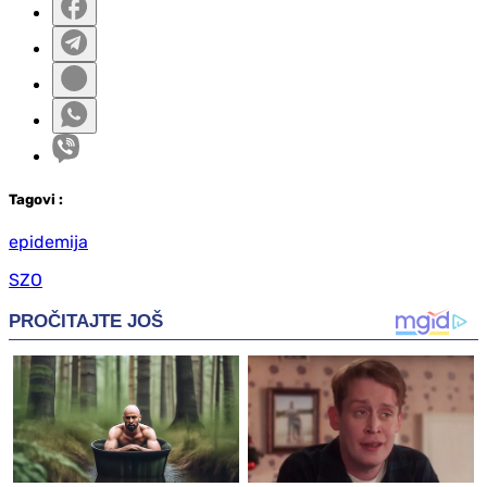
Tag
ovi
:
epidemija
SZO