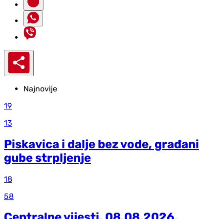
Najnovije
19
13
Piskavica i dalje bez vode, građani
gube strpljenje
18
58
Centralne vijesti, 08.08.2026.