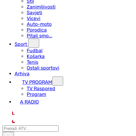
Stil
Zanimljivosti
Savjeti
Vicevi
Auto-moto
Porodica
Pitali smo...
Sport
Fudbal
Košarka
Tenis
Ostali sportovi
Arhiva
TV PROGRAM
ТV Raspored
Program
A RADIO
L