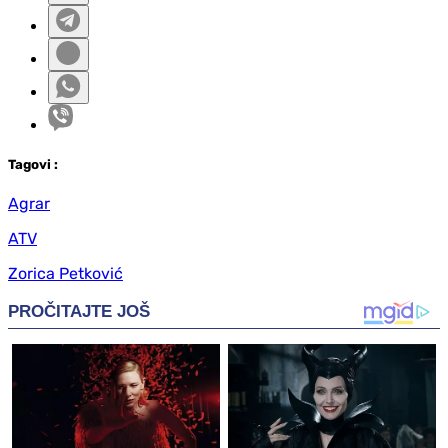
Tag
ovi
:
Agrar
ATV
Zorica Petković