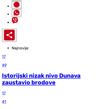
Najnovije
17
49
Istorijski nizak nivo Dunava
zaustavio brodove
17
41