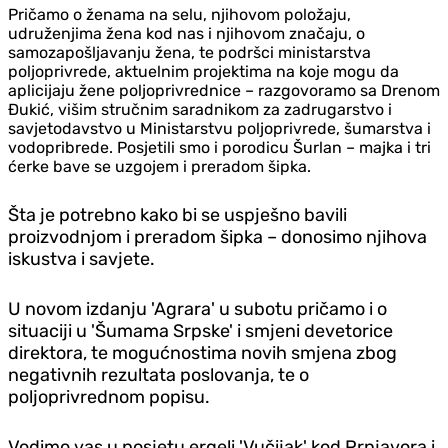
Pričamo o ženama na selu, njihovom položaju,
udruženjima žena kod nas i njihovom značaju, o
samozapošljavanju žena, te podršci ministarstva
poljoprivrede, aktuelnim projektima na koje mogu da
aplicijaju žene poljoprivrednice – razgovoramo sa Drenom
Đukić, višim stručnim saradnikom za zadrugarstvo i
savjetodavstvo u Ministarstvu poljoprivrede, šumarstva i
vodopribrede. Posjetili smo i porodicu Šurlan – majka i tri
ćerke bave se uzgojem i preradom šipka.
Šta je potrebno kako bi se uspješno bavili
proizvodnjom i preradom šipka – donosimo njihova
iskustva i savjete.
U novom izdanju 'Agrara' u subotu pričamo i o
situaciji u 'Šumama Srpske' i smjeni devetorice
direktora, te mogućnostima novih smjena zbog
negativnih rezultata poslovanja, te o
poljoprivrednom popisu.
Vodimo vas u posjetu ergeli 'Vučijak' kod Prnjavora i