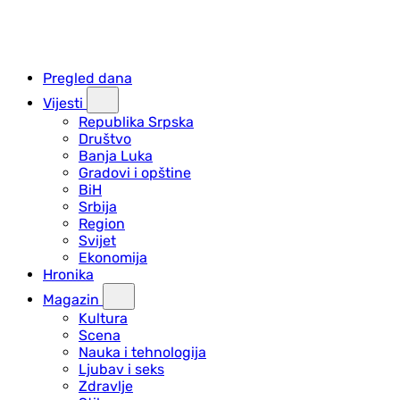
Pregled dana
Vijesti
Republika Srpska
Društvo
Banja Luka
Gradovi i opštine
BiH
Srbija
Region
Svijet
Ekonomija
Hronika
Magazin
Kultura
Scena
Nauka i tehnologija
Ljubav i seks
Zdravlje