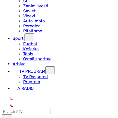
Stil
Zanimljivosti
Savjeti
Vicevi
Auto-moto
Porodica
Pitali smo...
Sport
Fudbal
Košarka
Tenis
Ostali sportovi
Arhiva
TV PROGRAM
ТV Raspored
Program
A RADIO
L