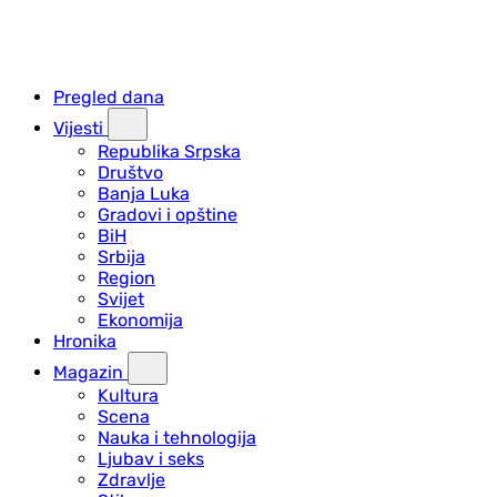
Pregled dana
Vijesti
Republika Srpska
Društvo
Banja Luka
Gradovi i opštine
BiH
Srbija
Region
Svijet
Ekonomija
Hronika
Magazin
Kultura
Scena
Nauka i tehnologija
Ljubav i seks
Zdravlje