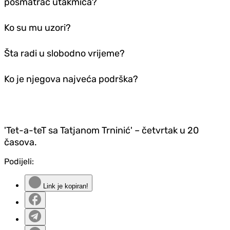
posmatrač utakmica?
Ko su mu uzori?
Šta radi u slobodno vrijeme?
Ko je njegova najveća podrška?
'Tet-a-teT sa Tatjanom Trninić' – četvrtak u 20
časova.
Podijeli:
Link je kopiran!