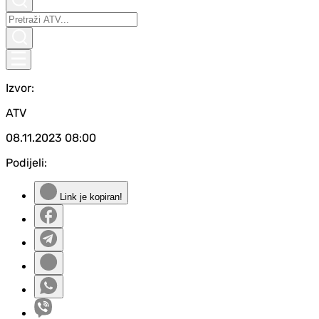
Izvor:
ATV
08.11.2023
08:00
Podijeli:
Link je kopiran!