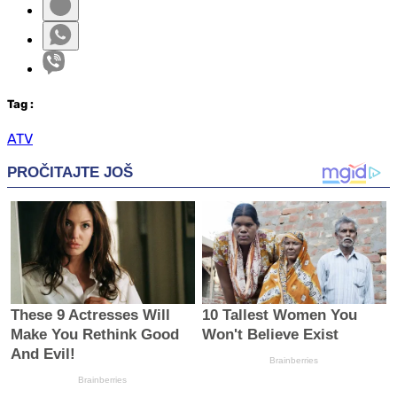
Tag
:
ATV