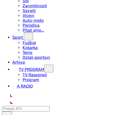
Stil
Zanimljivosti
Savjeti
Vicevi
Auto-moto
Porodica
Pitali smo...
Sport
Fudbal
Košarka
Tenis
Ostali sportovi
Arhiva
TV PROGRAM
ТV Raspored
Program
A RADIO
L