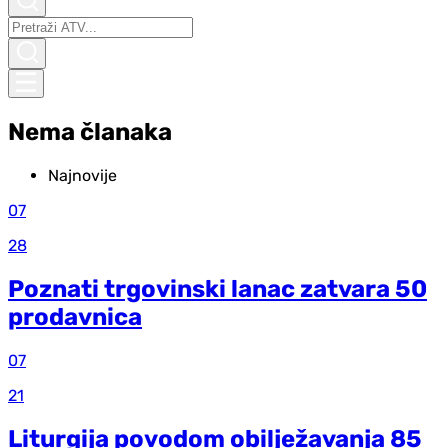
Nema članaka
Najnovije
07
28
Poznati trgovinski lanac zatvara 50
prodavnica
07
21
Liturgija povodom obilježavanja 85