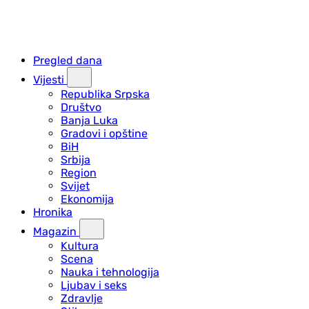
Pregled dana
Vijesti
Republika Srpska
Društvo
Banja Luka
Gradovi i opštine
BiH
Srbija
Region
Svijet
Ekonomija
Hronika
Magazin
Kultura
Scena
Nauka i tehnologija
Ljubav i seks
Zdravlje