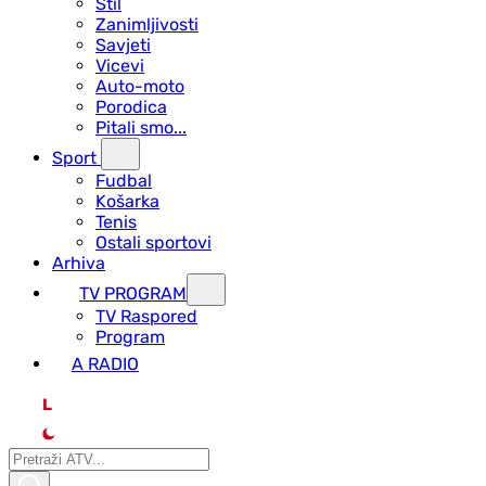
Stil
Zanimljivosti
Savjeti
Vicevi
Auto-moto
Porodica
Pitali smo...
Sport
Fudbal
Košarka
Tenis
Ostali sportovi
Arhiva
TV PROGRAM
ТV Raspored
Program
A RADIO
L