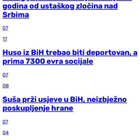
godina od ustaškog zločina nad
Srbima
07
17
Huso iz BiH trebao biti deportovan, a
prima 7300 evra socijale
07
08
Suša prži usjeve u BiH, neizbježno
poskupljenje hrane
07
04