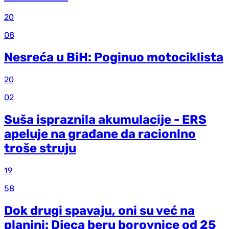
20
08
Nesreća u BiH: Poginuo motociklista
20
02
Suša ispraznila akumulacije - ERS
apeluje na građane da racionlno
troše struju
19
58
Dok drugi spavaju, oni su već na
planini: Djeca beru borovnice od 25