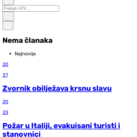
Nema članaka
Najnovije
20
37
Zvornik obilježava krsnu slavu
20
23
Požar u Italiji, evakuisani turisti i
stanovnici