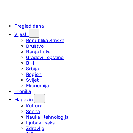
Pregled dana
Vijesti
Republika Srpska
Društvo
Banja Luka
Gradovi i opštine
BiH
Srbija
Region
Svijet
Ekonomija
Hronika
Magazin
Kultura
Scena
Nauka i tehnologija
Ljubav i seks
Zdravlje