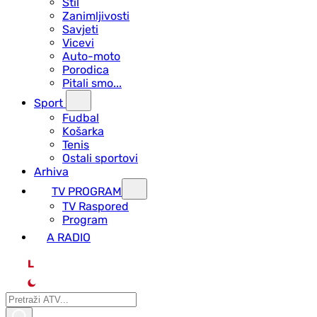
Stil
Zanimljivosti
Savjeti
Vicevi
Auto-moto
Porodica
Pitali smo...
Sport
Fudbal
Košarka
Tenis
Ostali sportovi
Arhiva
TV PROGRAM
ТV Raspored
Program
A RADIO
L