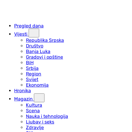
Pregled dana
Vijesti
Republika Srpska
Društvo
Banja Luka
Gradovi i opštine
BiH
Srbija
Region
Svijet
Ekonomija
Hronika
Magazin
Kultura
Scena
Nauka i tehnologija
Ljubav i seks
Zdravlje