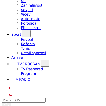
Stil
Zanimljivosti
Savjeti
Vicevi
Auto-moto
Porodica
Pitali smo...
Sport
Fudbal
Košarka
Tenis
Ostali sportovi
Arhiva
TV PROGRAM
ТV Raspored
Program
A RADIO
L