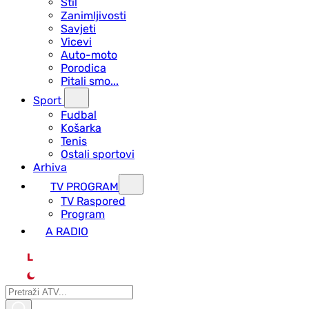
Stil
Zanimljivosti
Savjeti
Vicevi
Auto-moto
Porodica
Pitali smo...
Sport
Fudbal
Košarka
Tenis
Ostali sportovi
Arhiva
TV PROGRAM
ТV Raspored
Program
A RADIO
L