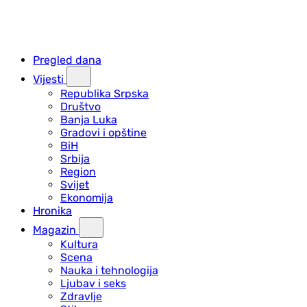
Pregled dana
Vijesti
Republika Srpska
Društvo
Banja Luka
Gradovi i opštine
BiH
Srbija
Region
Svijet
Ekonomija
Hronika
Magazin
Kultura
Scena
Nauka i tehnologija
Ljubav i seks
Zdravlje