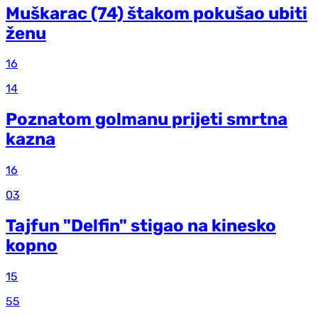
Muškarac (74) štakom pokušao ubiti
ženu
16
14
Poznatom golmanu prijeti smrtna
kazna
16
03
Tajfun "Delfin" stigao na kinesko
kopno
15
55