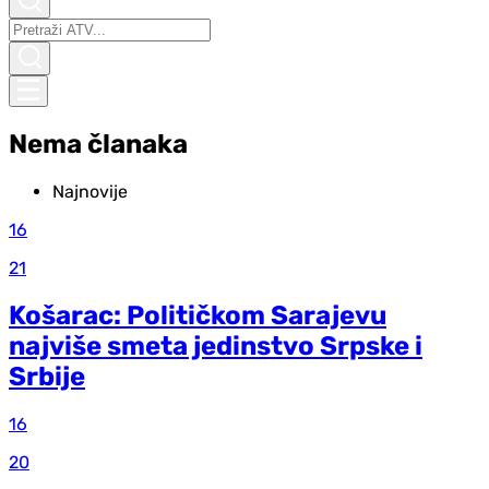
Nema članaka
Najnovije
16
21
Košarac: Političkom Sarajevu
najviše smeta jedinstvo Srpske i
Srbije
16
20