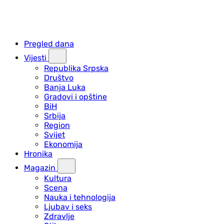
Pregled dana
Vijesti
Republika Srpska
Društvo
Banja Luka
Gradovi i opštine
BiH
Srbija
Region
Svijet
Ekonomija
Hronika
Magazin
Kultura
Scena
Nauka i tehnologija
Ljubav i seks
Zdravlje