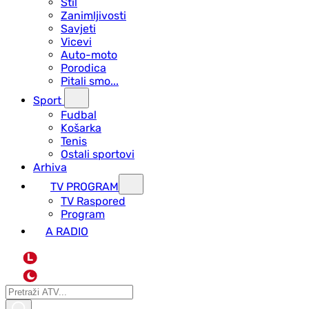
Stil
Zanimljivosti
Savjeti
Vicevi
Auto-moto
Porodica
Pitali smo...
Sport
Fudbal
Košarka
Tenis
Ostali sportovi
Arhiva
TV PROGRAM
ТV Raspored
Program
A RADIO
L