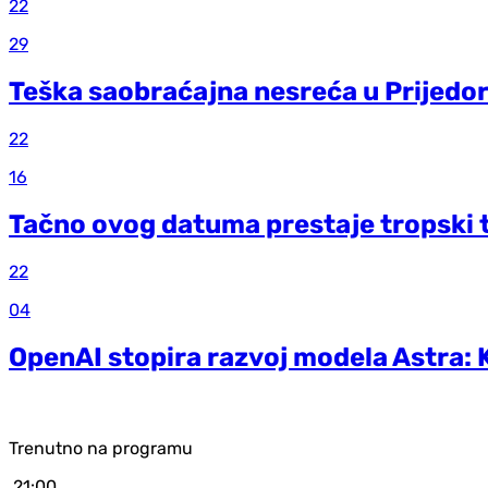
22
29
Teška saobraćajna nesreća u Prijedo
22
16
Tačno ovog datuma prestaje tropski 
22
04
OpenAI stopira razvoj modela Astra: 
Trenutno na programu
21:00