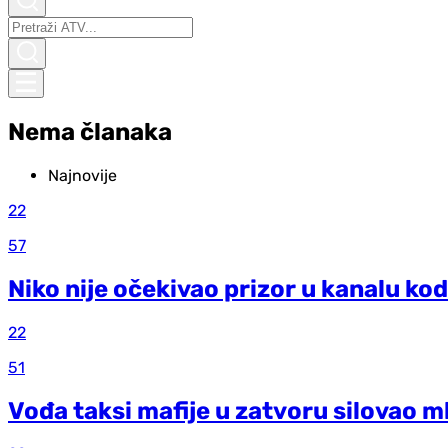
Nema članaka
Najnovije
22
57
Niko nije očekivao prizor u kanalu kod
22
51
Vođa taksi mafije u zatvoru silovao m