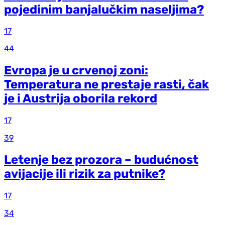
pojedinim banjalučkim naseljima?
17
44
Evropa je u crvenoj zoni:
Temperatura ne prestaje rasti, čak
je i Austrija oborila rekord
17
39
Letenje bez prozora – budućnost
avijacije ili rizik za putnike?
17
34