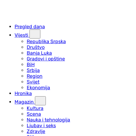
Pregled dana
Vijesti
Republika Srpska
Društvo
Banja Luka
Gradovi i opštine
BiH
Srbija
Region
Svijet
Ekonomija
Hronika
Magazin
Kultura
Scena
Nauka i tehnologija
Ljubav i seks
Zdravlje