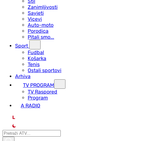
Stil
Zanimljivosti
Savjeti
Vicevi
Auto-moto
Porodica
Pitali smo...
Sport
Fudbal
Košarka
Tenis
Ostali sportovi
Arhiva
TV PROGRAM
ТV Raspored
Program
A RADIO
L