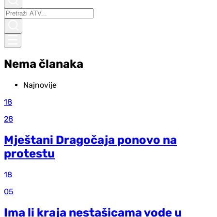
Nema članaka
Najnovije
18
28
Mještani Dragočaja ponovo na
protestu
18
05
Ima li kraja nestašicama vode u