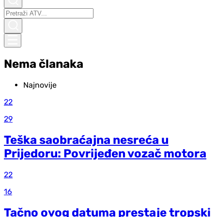
Nema članaka
Najnovije
22
29
Teška saobraćajna nesreća u
Prijedoru: Povrijeđen vozač motora
22
16
Tačno ovog datuma prestaje tropski