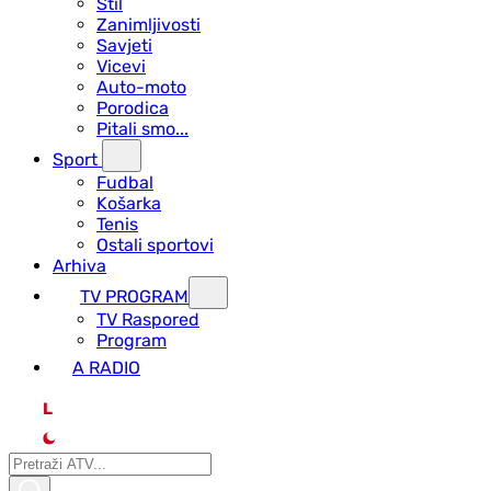
Stil
Zanimljivosti
Savjeti
Vicevi
Auto-moto
Porodica
Pitali smo...
Sport
Fudbal
Košarka
Tenis
Ostali sportovi
Arhiva
TV PROGRAM
ТV Raspored
Program
A RADIO
L