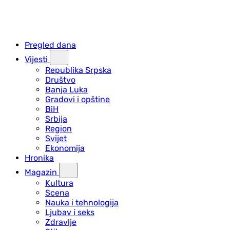
Pregled dana
Vijesti
Republika Srpska
Društvo
Banja Luka
Gradovi i opštine
BiH
Srbija
Region
Svijet
Ekonomija
Hronika
Magazin
Kultura
Scena
Nauka i tehnologija
Ljubav i seks
Zdravlje