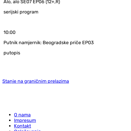
Alo, alo SE07 EP06 (12+,R)
serijski program
10:00
Putnik namjernik: Beogradske priče EP03
putopis
Stanje na graničnim prelazima
O nama
Impresum
Kontakt