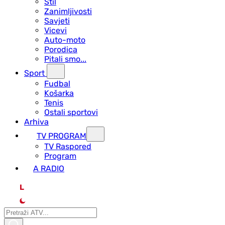
Stil
Zanimljivosti
Savjeti
Vicevi
Auto-moto
Porodica
Pitali smo...
Sport
Fudbal
Košarka
Tenis
Ostali sportovi
Arhiva
TV PROGRAM
ТV Raspored
Program
A RADIO
L