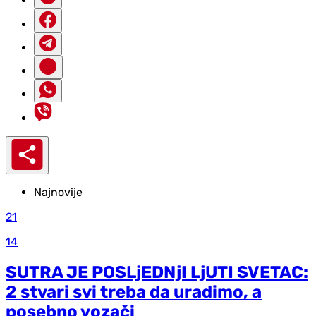
Najnovije
21
14
SUTRA JE POSLjEDNjI LjUTI SVETAC:
2 stvari svi treba da uradimo, a
posebno vozači