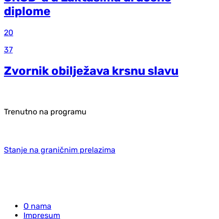
diplome
20
37
Zvornik obilježava krsnu slavu
Trenutno na programu
Stanje na graničnim prelazima
O nama
Impresum