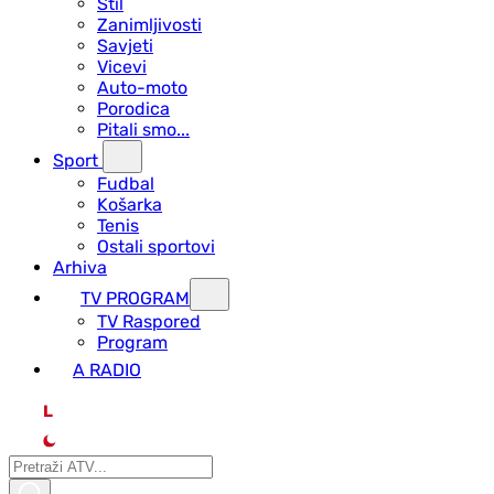
Stil
Zanimljivosti
Savjeti
Vicevi
Auto-moto
Porodica
Pitali smo...
Sport
Fudbal
Košarka
Tenis
Ostali sportovi
Arhiva
TV PROGRAM
ТV Raspored
Program
A RADIO
L