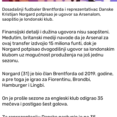
Dosadašnji fudbaler Brentforda i reprezentativac Danske
Kristijan Norgard potpisao je ugovor sa Arsenalom,
saopštio je londonski klub.
Finansijski detalji i dužina ugovora nisu saopšteni.
Međutim, britanski mediji navode da je Arsenal za
ovaj transfer izdvojio 15 miliona funti, dok je
Norgard potpisao dvogodišnji ugovor sa londonskim
klubom uz mogućnost produženja na još jednu
sezonu.
Norgard (31) je bio član Brentforda od 2019. godine,
a pre toga je igrao za Fiorentinu, Brondbi,
Hamburger i Lingbi.
On je prošle sezone za engleski klub odigrao 35
mečeva i postigao šest golova.
Za reprezentaciju Danske nastupio je na 35