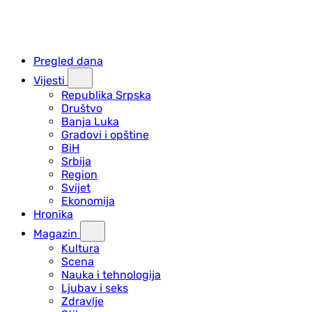
Pregled dana
Vijesti
Republika Srpska
Društvo
Banja Luka
Gradovi i opštine
BiH
Srbija
Region
Svijet
Ekonomija
Hronika
Magazin
Kultura
Scena
Nauka i tehnologija
Ljubav i seks
Zdravlje