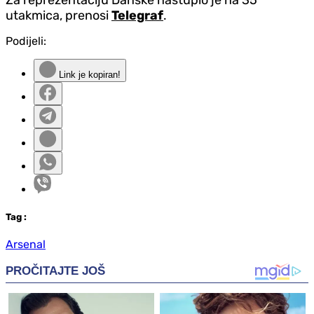
utakmica, prenosi
Telegraf
.
Podijeli:
Link je kopiran!
Tag
:
Arsenal