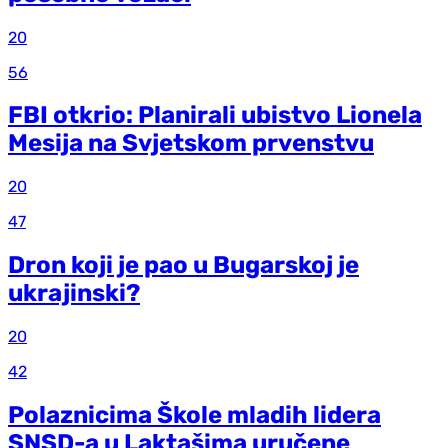
20
56
FBI otkrio: Planirali ubistvo Lionela
Mesija na Svjetskom prvenstvu
20
47
Dron koji je pao u Bugarskoj je
ukrajinski?
20
42
Polaznicima Škole mladih lidera
SNSD-a u Laktašima uručene