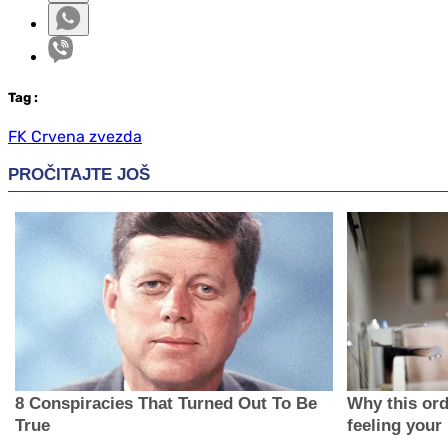
Tag
:
FK Crvena zvezda