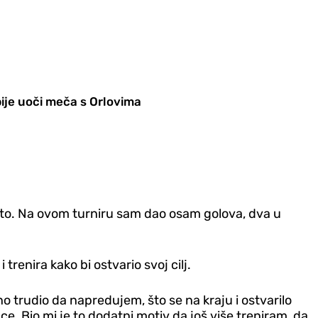
bije uoči meča s Orlovima
sto. Na ovom turniru sam dao osam golova, dva u
trenira kako bi ostvario svoj cilj.
 trudio da napredujem, što se na kraju i ostvarilo
e. Bio mi je to dodatni motiv da još više treniram, da