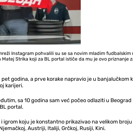
mreži Instagram pohvalili su se sa novim mladim fudbalskim 
atej Strika koji za BL portal ističe da mu je ovo priznanje z
pet godina, a prve korake napravio je u banjalučkom k
j karijeri.
tim, sa 10 godina sam već počeo odlaziti u Beograd na
BL portal.
i igrom koju je konstantno prikazivao na velikom broju 
emačkoj, Austriji, Italiji, Grčkoj, Rusiji, Kini.