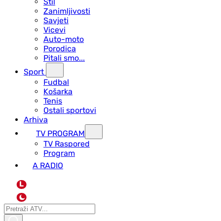
Stil
Zanimljivosti
Savjeti
Vicevi
Auto-moto
Porodica
Pitali smo...
Sport
Fudbal
Košarka
Tenis
Ostali sportovi
Arhiva
TV PROGRAM
ТV Raspored
Program
A RADIO
L