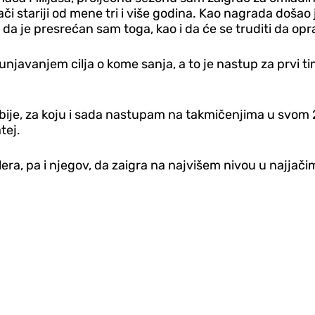
ači stariji od mene tri i više godina. Kao nagrada došao
da je presrećan sam toga, kao i da će se truditi da opr
unjavanjem cilja o kome sanja, a to je nastup za prvi ti
Srbije, za koju i sada nastupam na takmičenjima u svom
tej.
a, pa i njegov, da zaigra na najvišem nivou u najjačim l