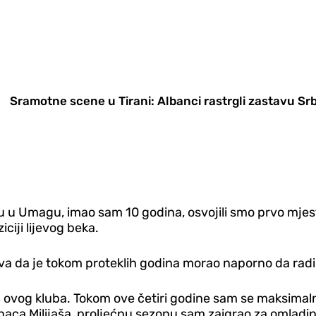
Sramotne scene u Tirani: Albanci rastrgli zastavu Sr
du u Umagu, imao sam 10 godina, osvojili smo prvo mje
iciji lijevog beka.
ava da je tokom proteklih godina morao naporno da radi i 
ovog kluba. Tokom ove četiri godine sam se maksimalno
naca Milijaša, proljećnu sezonu sam zaigrao za omladinc