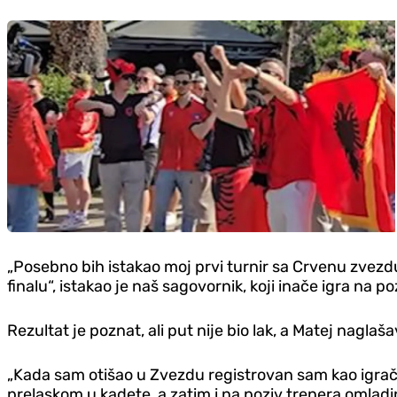
„Posebno bih istakao moj prvi turnir sa Crvenu zvez
finalu“, istakao je naš sagovornik, koji inače igra na poz
Rezultat je poznat, ali put nije bio lak, a Matej naglaš
„Kada sam otišao u Zvezdu registrovan sam kao igrač 
prelaskom u kadete, a zatim i na poziv trenera omladi