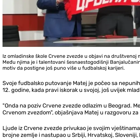
Iz omladinske škole Crvene zvezde u objavi na društvenoj 
Među njima je i talentovani šesnaestogodišnji Banjalučanin M
motiv da postigne još puno više u fudbalskoj karijeri.
Svoje fudbalsko putovanje Matej je počeo sa nepunih 
12. godine, kada pravi iskorak u svojoj, još uvijek mlado
"Onda na poziv Crvene zvezde odlazim u Beograd. Među
Crvenom zvezdom", objašnjava Matej u razgovoru za 
Ljude iz Crvene zvezde privukao je svojim vještinama 
brojne zemlje i nastupao u Srbiji, Hrvatskoj, Sloveniji, Nj