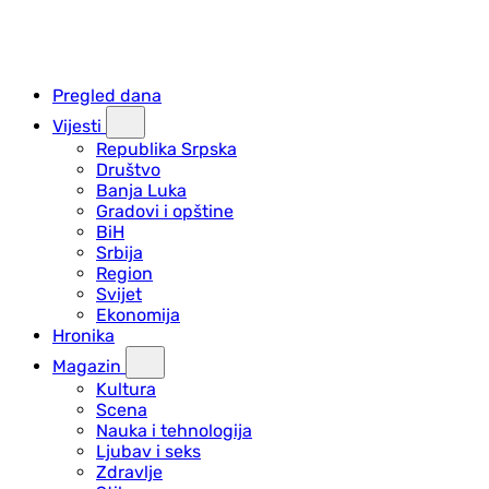
Pregled dana
Vijesti
Republika Srpska
Društvo
Banja Luka
Gradovi i opštine
BiH
Srbija
Region
Svijet
Ekonomija
Hronika
Magazin
Kultura
Scena
Nauka i tehnologija
Ljubav i seks
Zdravlje