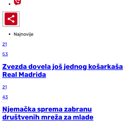
Najnovije
21
53
Zvezda dovela još jednog košarkaša
Real Madrida
21
43
Njemačka sprema zabranu
društvenih mreža za mlade