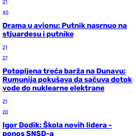
21
40
Drama u avionu: Putnik nasrnuo na
stjuardesu i putnike
21
27
Potopljena treća barža na Dunavu:
Rumunija pokušava da sačuva dotok
vode do nuklearne elektrane
21
20
Igor Dodik: Škola novih lidera -
ponos SNSD-a