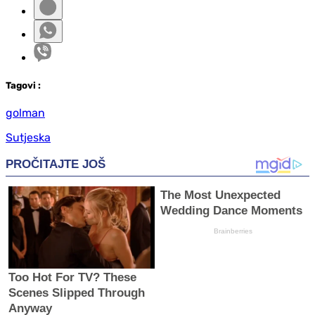
Tag
ovi
:
golman
Sutjeska