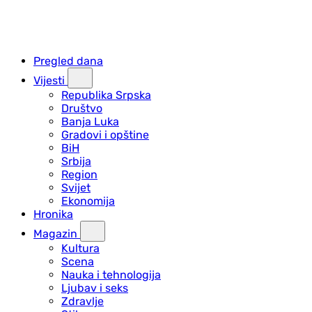
Pregled dana
Vijesti
Republika Srpska
Društvo
Banja Luka
Gradovi i opštine
BiH
Srbija
Region
Svijet
Ekonomija
Hronika
Magazin
Kultura
Scena
Nauka i tehnologija
Ljubav i seks
Zdravlje