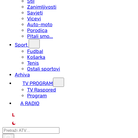
Stil
Zanimljivosti
Savjeti
Vicevi
Auto-moto
Porodica
Pitali smo...
Sport
Fudbal
Košarka
Tenis
Ostali sportovi
Arhiva
TV PROGRAM
ТV Raspored
Program
A RADIO
L