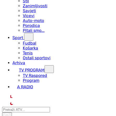
Stil
Zanimljivosti
Savjeti
Vicevi
Auto-moto
Porodica
Pitali smo...
Sport
Fudbal
Košarka
Tenis
Ostali sportovi
Arhiva
TV PROGRAM
ТV Raspored
Program
A RADIO
L