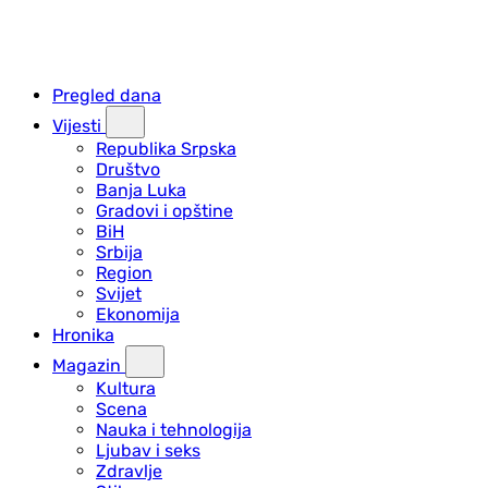
Pregled dana
Vijesti
Republika Srpska
Društvo
Banja Luka
Gradovi i opštine
BiH
Srbija
Region
Svijet
Ekonomija
Hronika
Magazin
Kultura
Scena
Nauka i tehnologija
Ljubav i seks
Zdravlje