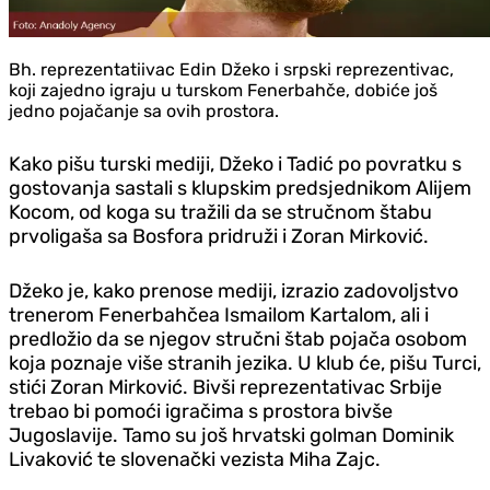
Bh. reprezentatiivac Edin Džeko i srpski reprezentivac,
koji zajedno igraju u turskom Fenerbahče, dobiće još
jedno pojačanje sa ovih prostora.
Kako pišu turski mediji, Džeko i Tadić po povratku s
gostovanja sastali s klupskim predsjednikom Alijem
Kocom, od koga su tražili da se stručnom štabu
prvoligaša sa Bosfora pridruži i Zoran Mirković.
Džeko je, kako prenose mediji, izrazio zadovoljstvo
trenerom Fenerbahčea Ismailom Kartalom, ali i
predložio da se njegov stručni štab pojača osobom
koja poznaje više stranih jezika. U klub će, pišu Turci,
stići Zoran Mirković. Bivši reprezentativac Srbije
trebao bi pomoći igračima s prostora bivše
Jugoslavije. Tamo su još hrvatski golman Dominik
Livaković te slovenački vezista Miha Zajc.