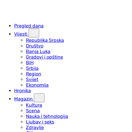
Pregled dana
Vijesti
Republika Srpska
Društvo
Banja Luka
Gradovi i opštine
BiH
Srbija
Region
Svijet
Ekonomija
Hronika
Magazin
Kultura
Scena
Nauka i tehnologija
Ljubav i seks
Zdravlje