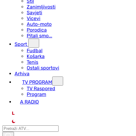
Stil
Zanimljivosti
Savjeti
Vicevi
Auto-moto
Porodica
Pitali smo...
Sport
Fudbal
Košarka
Tenis
Ostali sportovi
Arhiva
TV PROGRAM
ТV Raspored
Program
A RADIO
L