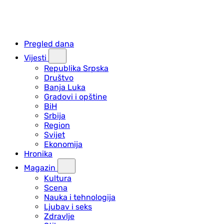
Pregled dana
Vijesti
Republika Srpska
Društvo
Banja Luka
Gradovi i opštine
BiH
Srbija
Region
Svijet
Ekonomija
Hronika
Magazin
Kultura
Scena
Nauka i tehnologija
Ljubav i seks
Zdravlje