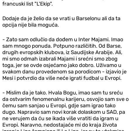
francuski list "L'Ekip".
Dodaje da je želio da se vrati u Barselonu ali da ta
opcija nije bila moguća.
- Zato sam odlučio da dođem u Inter Majami. Imao
sam mnogo ponuda. Potpuno različitih. Od Barse,
drugih evropskih klubova, iz Saudijske Arabije. Ali,
mi smo odmah izabrali Majami i srećni smo zbog
toga, jer se ovde osjećamo jako dobro. Uživamo u
svakom danu provedenom sa porodicom - izjavio je
Mesi i potvrdio da više neće igrati fudbal u Evropi.
- Mislim da je tako. Hvala Bogu, imao sam tu sreću
da ostvarim fenomenalnu karijeru, osvojio sam sve o
čemu sam sanjao u Evropi, gdje sam igrao tako
dugo. Napravio sam novi korak dolaskom u SAD, pa
ne verujem da ću se ikada više vratiti da igram u
Evropi. Naravno, nedostajaće mi do kraja života