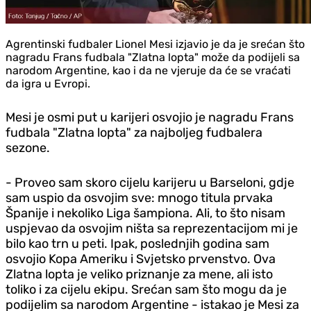
Agrentinski fudbaler Lionel Mesi izjavio je da je srećan što
nagradu Frans fudbala "Zlatna lopta" može da podijeli sa
narodom Argentine, kao i da ne vjeruje da će se vraćati
da igra u Evropi.
Mesi je osmi put u karijeri osvojio je nagradu Frans
fudbala "Zlatna lopta" za najboljeg fudbalera
sezone.
- Proveo sam skoro cijelu karijeru u Barseloni, gdje
sam uspio da osvojim sve: mnogo titula prvaka
Španije i nekoliko Liga šampiona. Ali, to što nisam
uspjevao da osvojim ništa sa reprezentacijom mi je
bilo kao trn u peti. Ipak, poslednjih godina sam
osvojio Kopa Ameriku i Svjetsko prvenstvo. Ova
Zlatna lopta je veliko priznanje za mene, ali isto
toliko i za cijelu ekipu. Srećan sam što mogu da je
podijelim sa narodom Argentine - istakao je Mesi za