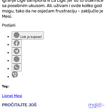
igranje Lige šampiona ili La Lige, jer su to utakmice
sa posebnim ukusom. Ali, uživam i ovde koliko god
mogu, tako da ne osjećam frustraciju - zaključio je
Mesi.
Podijeli:
Link je kopiran!
Tag
:
Lionel Mesi