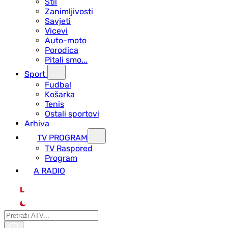
Stil
Zanimljivosti
Savjeti
Vicevi
Auto-moto
Porodica
Pitali smo...
Sport
Fudbal
Košarka
Tenis
Ostali sportovi
Arhiva
TV PROGRAM
ТV Raspored
Program
A RADIO
L