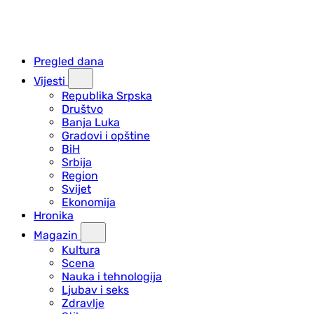
Pregled dana
Vijesti
Republika Srpska
Društvo
Banja Luka
Gradovi i opštine
BiH
Srbija
Region
Svijet
Ekonomija
Hronika
Magazin
Kultura
Scena
Nauka i tehnologija
Ljubav i seks
Zdravlje