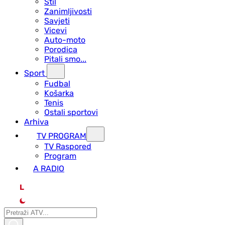
Stil
Zanimljivosti
Savjeti
Vicevi
Auto-moto
Porodica
Pitali smo...
Sport
Fudbal
Košarka
Tenis
Ostali sportovi
Arhiva
TV PROGRAM
ТV Raspored
Program
A RADIO
L