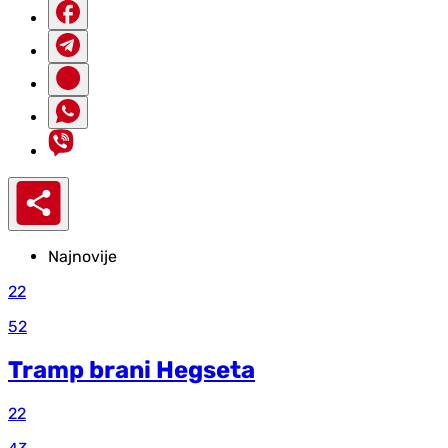
Najnovije
22
52
Tramp brani Hegseta
22